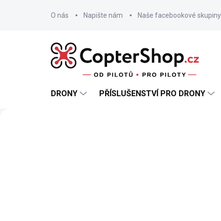
Přejít
na
O nás
Napište nám
Naše facebookové skupiny
obsah
DRONY
PŘÍSLUŠENSTVÍ PRO DRONY
Předchozí