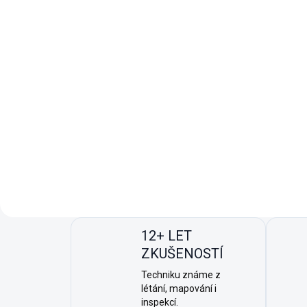
110 000+ pilotů
v kom
12+ LET
ZKUŠENOSTÍ
Techniku známe z
létání, mapování i
inspekcí.