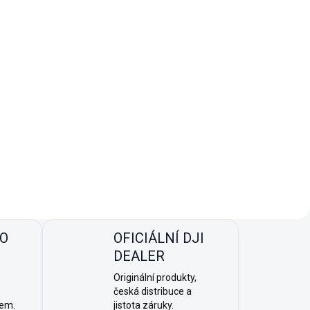
5,0/5
z hodnocení
PO
OFICIÁLNÍ DJI
DEALER
Originální produkty,
česká distribuce a
sem.
jistota záruky.