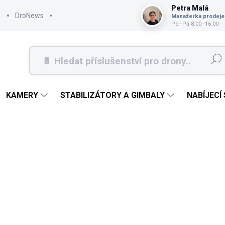
Petra Malá
DroNews
Manažerka prodeje
Po–Pá 8:00–16:00
Hleda
KAMERY
STABILIZÁTORY A GIMBALY
NABÍJECÍ