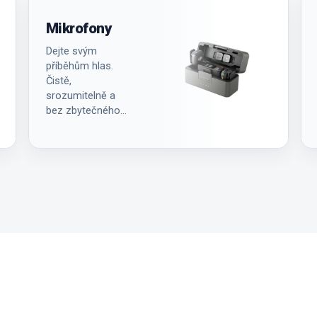
Mikrofony
Dejte svým
příběhům hlas.
Čistě,
srozumitelně a
bez zbytečného
ruchu kolem.
A