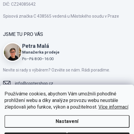
Chci kameru na každý den
DIČ: CZ24085642
DJI Osmo Nano — protože ji máte stále po ruce a
Spisová značka C 438565 vedená u Městského soudu v Praze
natáčení je přirozené.
JSME TU PRO VÁS
Chci natáčet rodinu a cestování
Petra Malá
DJI Osmo Pocket 4 — plynulé záběry bez složité
Manažerka prodeje
techniky.
Po–Pá 8:00–16:00
Nevíte si rady s výběrem? Ozvěte se nám. Rádi poradíme.
Chci kameru na sport
info
@
coptershop.cz
DJI Osmo Action 6 — odolná kamera pro akci,
Používáme cookies, abychom Vám umožnili pohodlné
vodu, sníh i prach.
+420775810805
prohlížení webu a díky analýze provozu webu neustále
zlepšovali jeho funkce, výkon a použitelnost.
Více informací
Přidejte se k našim fanouškům na Facebooku
Chci něco kreativního
https://www.instagram.com/coptershop.cz
Nastavení
DJI Osmo 360 — zachytí celý prostor a dá vám
svobodu při střihu.