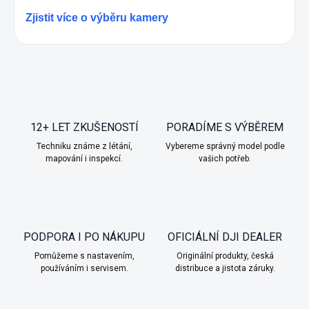
u
Zjistit více o výběru kamery
HANDS-FREE KAMERA
DJI Osmo Nano
12+ LET ZKUŠENOSTÍ
PORADÍME S VÝBĚREM
Nejmenší kamera pro okamžiky, které se dějí
Techniku známe z létání,
Vybereme správný model podle
rychle. Připnete ji na oblečení, batoh nebo helmu a
mapování i inspekcí.
vašich potřeb.
natáčíte úplně přirozeně.
každodenní život
cestování
hands-free záběry
PODPORA I PO NÁKUPU
OFICIÁLNÍ DJI DEALER
Pomůžeme s nastavením,
Originální produkty, česká
používáním i servisem.
distribuce a jistota záruky.
KAPESNÍ KAMERA