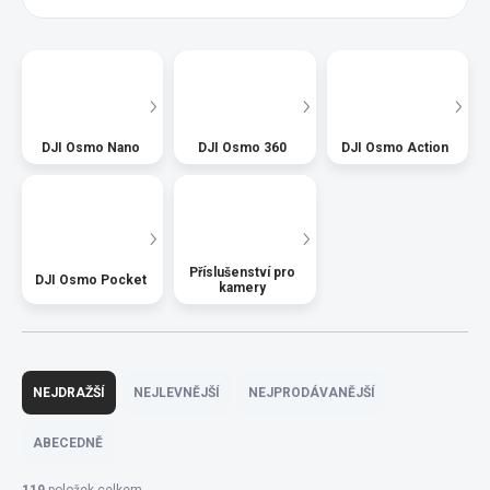
DJI Osmo Nano
DJI Osmo 360
DJI Osmo Action
Příslušenství pro
DJI Osmo Pocket
kamery
Ř
a
NEJDRAŽŠÍ
NEJLEVNĚJŠÍ
NEJPRODÁVANĚJŠÍ
z
e
ABECEDNĚ
n
í