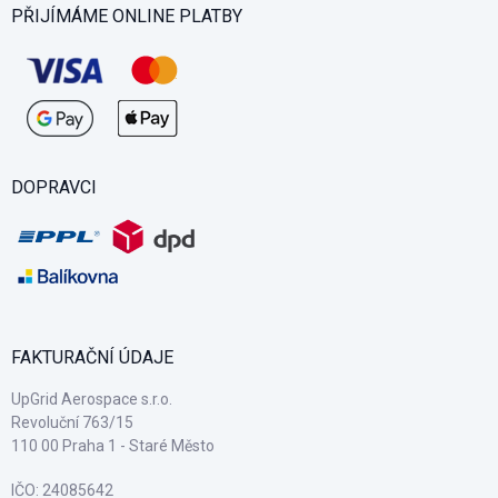
akční záběry
PŘIJÍMÁME ONLINE PLATBY
360° KAMERA
DJI Osmo 360
Zachytí celý prostor kolem vás. Záběr si vyberete
DOPRAVCI
až při střihu, takže nepřijdete o žádný úhel ani
nečekaný moment.
360° video
kreativní tvorba
cestování
FAKTURAČNÍ ÚDAJE
UpGrid Aerospace s.r.o.
Revoluční 763/15
110 00 Praha 1 - Staré Město
IČO: 24085642