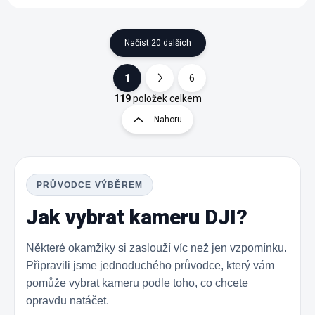
Načíst 20 dalších
1
6
O
S
v
t
119
položek celkem
l
r
Nahoru
á
á
d
n
a
k
c
o
í
PRŮVODCE VÝBĚREM
p
v
r
á
Jak vybrat kameru DJI?
v
n
k
í
y
Některé okamžiky si zaslouží víc než jen vzpomínku.
v
Připravili jsme jednoduchého průvodce, který vám
ý
p
pomůže vybrat kameru podle toho, co chcete
i
opravdu natáčet.
s