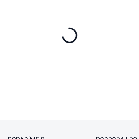
−
+
DJI Osmo Nano Standa
kamera s magnetickým u
pro hands-free natáčení př
6
4K/60fps
i
video
p
DETAILNÍ INFORMACE