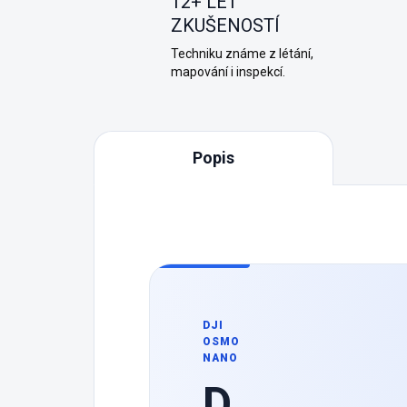
12+ LET
ZKUŠENOSTÍ
Techniku známe z létání,
mapování i inspekcí.
Popis
DJI
OSMO
NANO
D