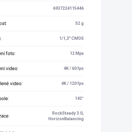
6937224115446
ost
:
52 g
č
:
1/1,3" CMOS
ní foto
:
12 Mpx
ení video
:
4K / 60 fps
ené video
:
4K / 120 fps
pole
:
143°
RockSteady 3.0,
izace
:
HorizonBalancing