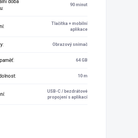
lní doba
90 minut
u
:
Tlačítka + mobilní
ní
:
aplikace
ry
:
Obrazový snímač
í paměť
:
64 GB
olnost
:
10 m
USB-C / bezdrátové
ní
:
propojení s aplikací