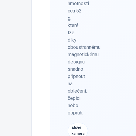
hmotnosti
cca 52
g,
které
lze
díky
oboustrannému
magnetickému
designu
snadno
připnout
na
oblečení,
čepici
nebo
popruh.
Akční
kamera