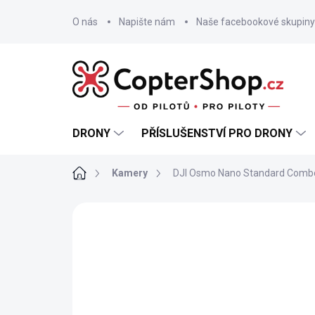
Přejít
na
O nás
Napište nám
Naše facebookové skupiny
obsah
DRONY
PŘÍSLUŠENSTVÍ PRO DRONY
Domů
Kamery
DJI Osmo Nano Standard Comb