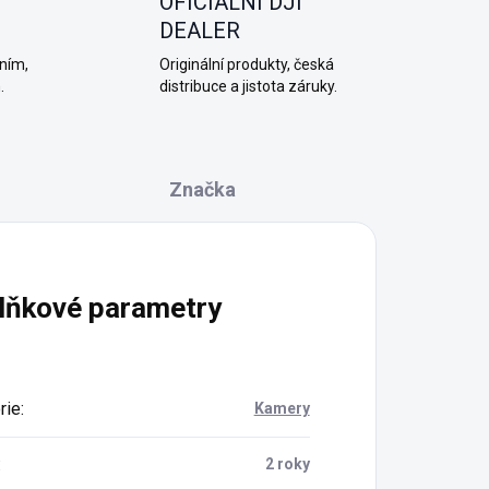
OFICIÁLNÍ DJI
DEALER
ním,
Originální produkty, česká
.
distribuce a jistota záruky.
Značka
lňkové parametry
rie
:
Kamery
:
2 roky