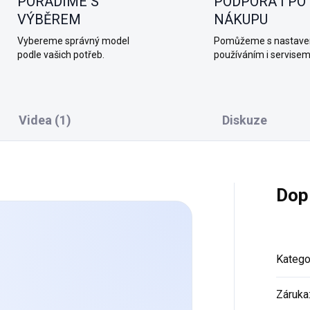
PORADÍME S
PODPORA I PO
VÝBĚREM
NÁKUPU
Vybereme správný model
Pomůžeme s nastave
podle vašich potřeb.
používáním i servisem
Videa (1)
Diskuze
Dop
Katego
Záruka