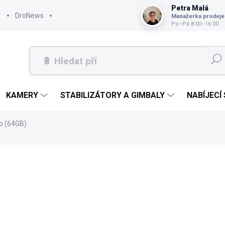
Petra Malá
DroNews
Manažerka prodeje
Po–Pá 8:00–16:00
Hleda
KAMERY
STABILIZÁTORY A GIMBALY
NABÍJECÍ
o (64GB)
7 988 Kč
6 602 Kč bez DPH
Měrná
SKLADEM
cena:
MŮŽEME DORUČIT DO:
11.8.2