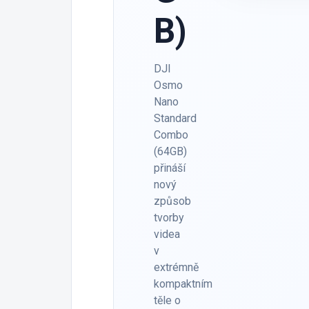
B)
DJI
Osmo
Nano
Standard
Combo
(64GB)
přináší
nový
způsob
tvorby
videa
v
extrémně
kompaktním
těle o