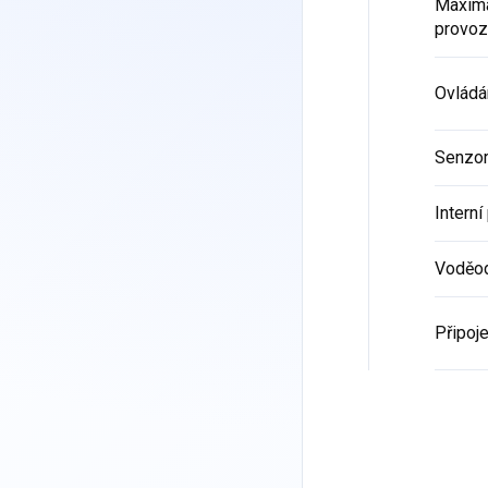
Maximá
provoz
Ovládá
Senzo
Intern
Voděod
Připoje