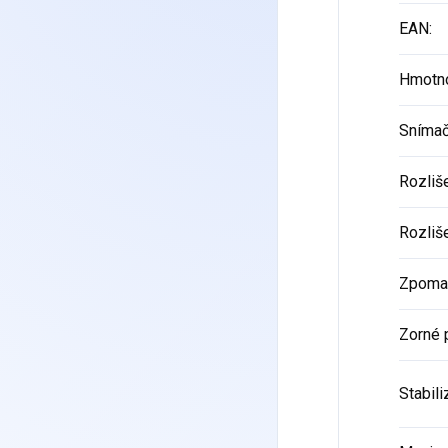
EAN
:
Hmotn
Sníma
Rozliše
Rozliš
Zpomal
Zorné 
Stabil