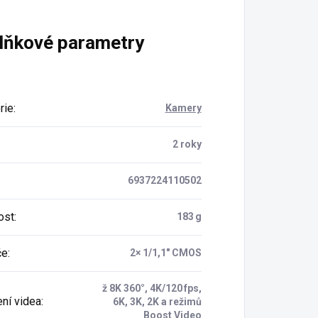
lňkové parametry
rie
:
Kamery
:
2 roky
6937224110502
ost
:
183 g
če
:
2× 1/1,1″ CMOS
ž 8K 360°, 4K/120 fps,
ení videa
:
6K, 3K, 2K a režimů
Boost Video