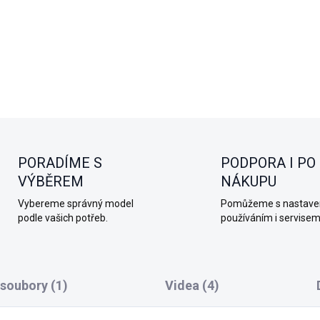
Standard Combo
obsahuje ka
ochranné pouzdro, gumový kryt
DETAILNÍ INFORMACE
PORADÍME S
PODPORA I PO
VÝBĚREM
NÁKUPU
Vybereme správný model
Pomůžeme s nastave
podle vašich potřeb.
používáním i servisem
 soubory (1)
Videa (4)