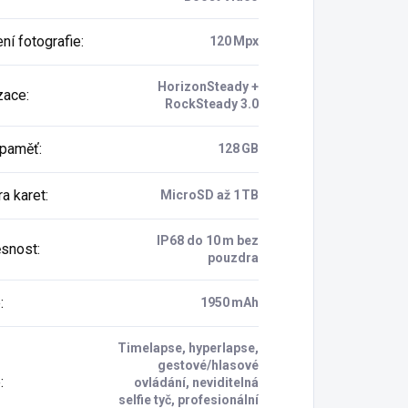
ní fotografie
:
120 Mpx
HorizonSteady +
izace
:
RockSteady 3.0
í paměť
:
128 GB
a karet
:
MicroSD až 1 TB
IP68 do 10 m bez
snost
:
pouzdra
e
:
1950 mAh
Timelapse, hyperlapse,
gestové/hlasové
e
:
ovládání, neviditelná
selfie tyč, profesionální