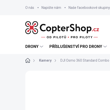
Přejít
na
O nás
Napište nám
Naše facebookové skupiny
obsah
DRONY
PŘÍSLUŠENSTVÍ PRO DRONY
Domů
Kamery
DJI Osmo 360 Standard Combo
AKCE