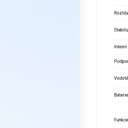
Rozliše
Stabil
Intern
Podpor
Vodotě
Bateri
Funkc