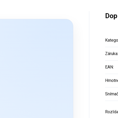
Dop
Katego
Záruka
EAN
:
Hmotn
Sníma
Rozliš