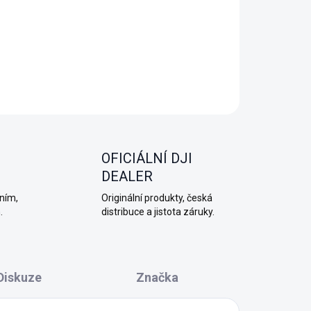
meru, jednu baterii Extreme Battery Plus 1950 mAh,
 objektivů, čisticí utěrku a USB-C kabel.
OFICIÁLNÍ DJI
DEALER
ním,
Originální produkty, česká
.
distribuce a jistota záruky.
Diskuze
Značka