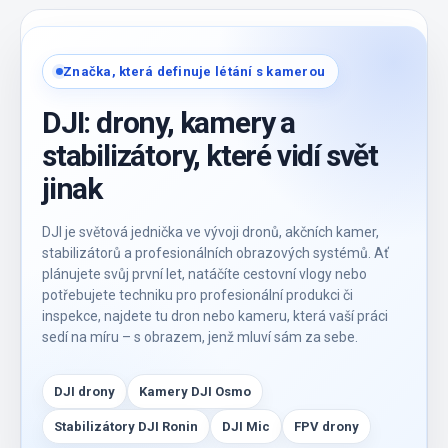
Značka, která definuje létání s kamerou
DJI: drony, kamery a
stabilizátory, které vidí svět
jinak
DJI je světová jednička ve vývoji dronů, akčních kamer,
stabilizátorů a profesionálních obrazových systémů. Ať
plánujete svůj první let, natáčíte cestovní vlogy nebo
potřebujete techniku pro profesionální produkci či
inspekce, najdete tu dron nebo kameru, která vaší práci
sedí na míru – s obrazem, jenž mluví sám za sebe.
DJI drony
Kamery DJI Osmo
Stabilizátory DJI Ronin
DJI Mic
FPV drony