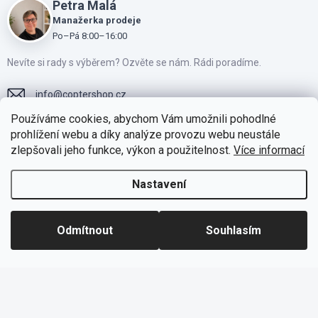
Petra Malá
Manažerka prodeje
Po–Pá 8:00–16:00
Nevíte si rady s výběrem? Ozvěte se nám. Rádi poradíme.
info
@
coptershop.cz
Používáme cookies, abychom Vám umožnili pohodlné
+420775810805
prohlížení webu a díky analýze provozu webu neustále
zlepšovali jeho funkce, výkon a použitelnost.
Více informací
Přidejte se k našim fanouškům na Facebooku
https://www.instagram.com/coptershop.cz
Nastavení
Odmítnout
Souhlasím
Facebook
Instagram
Skupina DJI CZ/SK
Skupina Drony CZ/SK
Skupina Drony CZ/SK - Bazar
Skupina Drony CZ/SK - Zakázky
Reklamační formulář