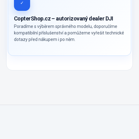
✓
CopterShop.cz – autorizovaný dealer DJI
Poradíme s výběrem správného modelu, doporučíme
kompatibilní příslušenství a pomůžeme vyřešit technické
dotazy před nákupem i po něm.
Z
á
p
a
t