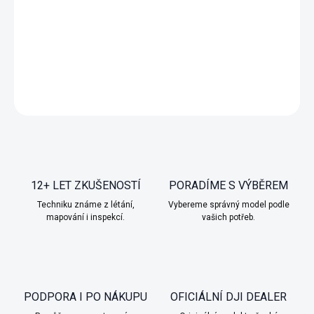
Fyzická karta
DETAILNÍ INFORMACE
ZEPTAT SE
HLÍDAT
12+ LET ZKUŠENOSTÍ
PORADÍME S VÝBĚREM
Techniku známe z létání,
Vybereme správný model podle
mapování i inspekcí.
vašich potřeb.
PODPORA I PO NÁKUPU
OFICIÁLNÍ DJI DEALER