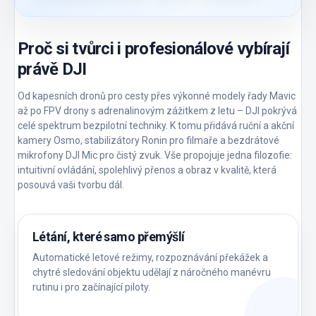
Proč si tvůrci i profesionálové vybírají
právě DJI
Od kapesních dronů pro cesty přes výkonné modely řady Mavic
až po FPV drony s adrenalinovým zážitkem z letu – DJI pokrývá
celé spektrum bezpilotní techniky. K tomu přidává ruční a akční
kamery Osmo, stabilizátory Ronin pro filmaře a bezdrátové
mikrofony DJI Mic pro čistý zvuk. Vše propojuje jedna filozofie:
intuitivní ovládání, spolehlivý přenos a obraz v kvalitě, která
posouvá vaši tvorbu dál.
Létání, které samo přemýšlí
Automatické letové režimy, rozpoznávání překážek a
chytré sledování objektu udělají z náročného manévru
rutinu i pro začínající piloty.