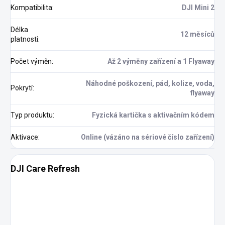
Kompatibilita
:
DJI Mini 2
Délka
12 měsíců
platnosti
:
Počet výměn
:
Až 2 výměny zařízení a 1 Flyaway
Náhodné poškození, pád, kolize, voda,
Pokrytí
:
flyaway
Typ produktu
:
Fyzická kartička s aktivačním kódem
Aktivace
:
Online (vázáno na sériové číslo zařízení)
DJI Care Refresh