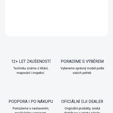
Fyzická kartička
DETAILNÍ INFORMACE
ZEPTAT SE
HLÍDAT
12+ LET ZKUŠENOSTÍ
PORADÍME S VÝBĚREM
Techniku známe z létání,
Vybereme správný model podle
mapování i inspekcí.
vašich potřeb.
PODPORA I PO NÁKUPU
OFICIÁLNÍ DJI DEALER
Pomůžeme s nastavením,
Originální produkty, česká