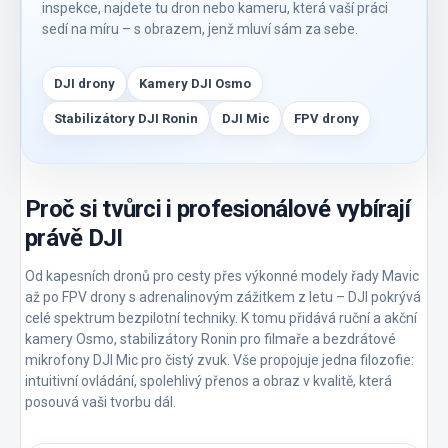
inspekce, najdete tu dron nebo kameru, která vaší práci
sedí na míru – s obrazem, jenž mluví sám za sebe.
DJI drony
Kamery DJI Osmo
Stabilizátory DJI Ronin
DJI Mic
FPV drony
Proč si tvůrci i profesionálové vybírají
právě DJI
Od kapesních dronů pro cesty přes výkonné modely řady Mavic
až po FPV drony s adrenalinovým zážitkem z letu – DJI pokrývá
celé spektrum bezpilotní techniky. K tomu přidává ruční a akční
kamery Osmo, stabilizátory Ronin pro filmaře a bezdrátové
mikrofony DJI Mic pro čistý zvuk. Vše propojuje jedna filozofie:
intuitivní ovládání, spolehlivý přenos a obraz v kvalitě, která
posouvá vaši tvorbu dál.