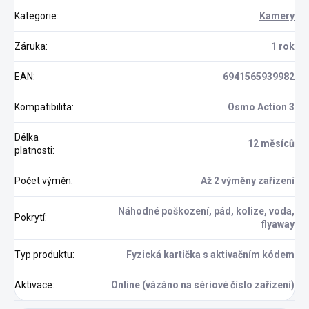
Kategorie
:
Kamery
Záruka
:
1 rok
EAN
:
6941565939982
Kompatibilita
:
Osmo Action 3
Délka
12 měsíců
platnosti
:
Počet výměn
:
Až 2 výměny zařízení
Náhodné poškození, pád, kolize, voda,
Pokrytí
:
flyaway
Typ produktu
:
Fyzická kartička s aktivačním kódem
Aktivace
:
Online (vázáno na sériové číslo zařízení)