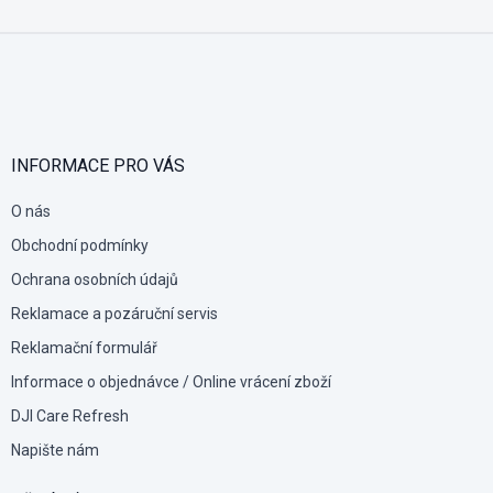
Z
á
p
a
t
í
INFORMACE PRO VÁS
O nás
Obchodní podmínky
Ochrana osobních údajů
Reklamace a pozáruční servis
Reklamační formulář
Informace o objednávce / Online vrácení zboží
DJI Care Refresh
Napište nám