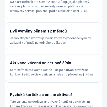
DJI Care Refresh pro Osmo Action 3 funguje jako placený
servisní plán – po uznání nehody se navíc platí pevně
stanovený servisní poplatek podle aktuálního ceníku DJI.
Dvě výměny během 12 měsíců
Jednoletý plán umožňuje využít až dvě zvýhodněné výměny
zařízení v případě náhodného poškození.
Aktivace vázaná na sériové číslo
Care Refresh pro Osmo Action 3 se po aktivaci naváže na
konkrétní sériové číslo zařízení a nelze ho převést na jiný kus.
Fyzická kartička s online aktivací
Tato varianta se dodává jako fyzická kartička s aktivačním
kódem, který se po zakoupení online naváže na sériové číslo