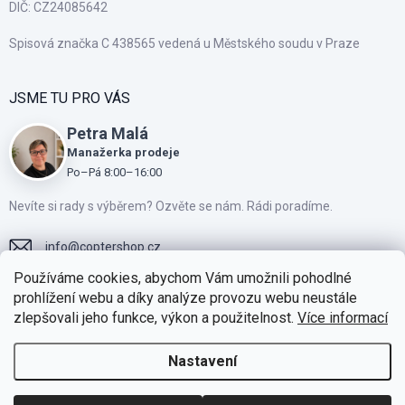
DIČ: CZ24085642
Spisová značka C 438565 vedená u Městského soudu v Praze
JSME TU PRO VÁS
Petra Malá
Manažerka prodeje
Po–Pá 8:00–16:00
Nevíte si rady s výběrem? Ozvěte se nám. Rádi poradíme.
info
@
coptershop.cz
Používáme cookies, abychom Vám umožnili pohodlné
+420775810805
prohlížení webu a díky analýze provozu webu neustále
zlepšovali jeho funkce, výkon a použitelnost.
Více informací
Přidejte se k našim fanouškům na Facebooku
https://www.instagram.com/coptershop.cz
Nastavení