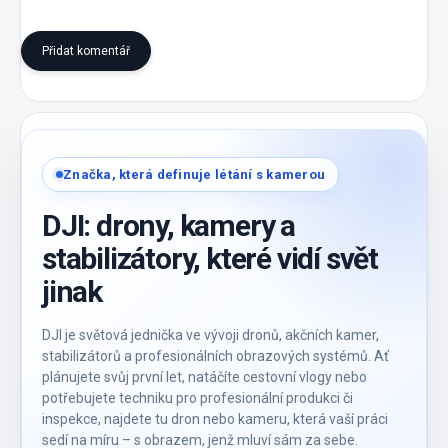
Přidat komentář
Značka, která definuje létání s kamerou
DJI: drony, kamery a
stabilizátory, které vidí svět
jinak
DJI je světová jednička ve vývoji dronů, akčních kamer,
stabilizátorů a profesionálních obrazových systémů. Ať
plánujete svůj první let, natáčíte cestovní vlogy nebo
potřebujete techniku pro profesionální produkci či
inspekce, najdete tu dron nebo kameru, která vaší práci
sedí na míru – s obrazem, jenž mluví sám za sebe.