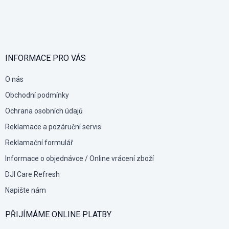
Z
á
p
a
t
í
INFORMACE PRO VÁS
O nás
Obchodní podmínky
Ochrana osobních údajů
Reklamace a pozáruční servis
Reklamační formulář
Informace o objednávce / Online vrácení zboží
DJI Care Refresh
Napište nám
PŘIJÍMÁME ONLINE PLATBY