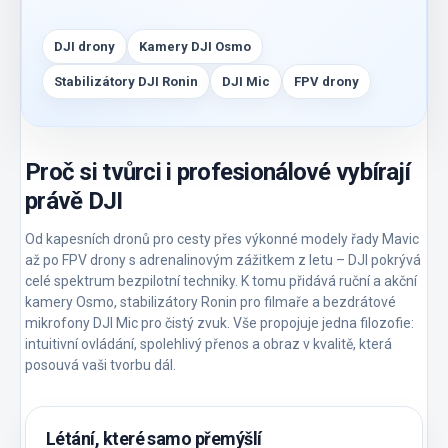
DJI drony
Kamery DJI Osmo
Stabilizátory DJI Ronin
DJI Mic
FPV drony
Proč si tvůrci i profesionálové vybírají
právě DJI
Od kapesních dronů pro cesty přes výkonné modely řady Mavic
až po FPV drony s adrenalinovým zážitkem z letu – DJI pokrývá
celé spektrum bezpilotní techniky. K tomu přidává ruční a akční
kamery Osmo, stabilizátory Ronin pro filmaře a bezdrátové
mikrofony DJI Mic pro čistý zvuk. Vše propojuje jedna filozofie:
intuitivní ovládání, spolehlivý přenos a obraz v kvalitě, která
posouvá vaši tvorbu dál.
Létání, které samo přemýšlí