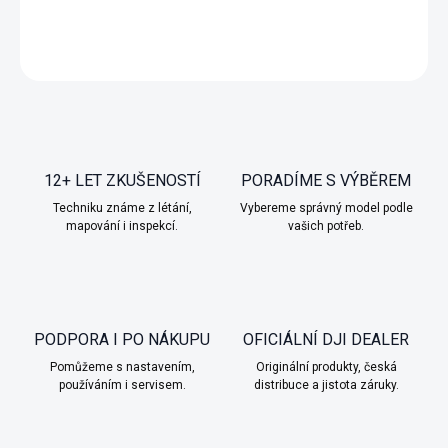
DETAILNÍ INFORMACE
ZEPTAT SE
HLÍDAT
12+ LET ZKUŠENOSTÍ
PORADÍME S VÝBĚREM
Techniku známe z létání,
Vybereme správný model podle
mapování i inspekcí.
vašich potřeb.
PODPORA I PO NÁKUPU
OFICIÁLNÍ DJI DEALER
Pomůžeme s nastavením,
Originální produkty, česká
používáním i servisem.
distribuce a jistota záruky.