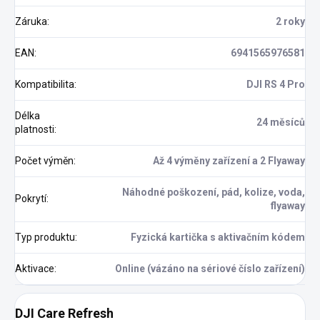
Záruka
:
2 roky
EAN
:
6941565976581
Kompatibilita
:
DJI RS 4 Pro
Délka
24 měsíců
platnosti
:
Počet výměn
:
Až 4 výměny zařízení a 2 Flyaway
Náhodné poškození, pád, kolize, voda,
Pokrytí
:
flyaway
Typ produktu
:
Fyzická kartička s aktivačním kódem
Aktivace
:
Online (vázáno na sériové číslo zařízení)
DJI Care Refresh