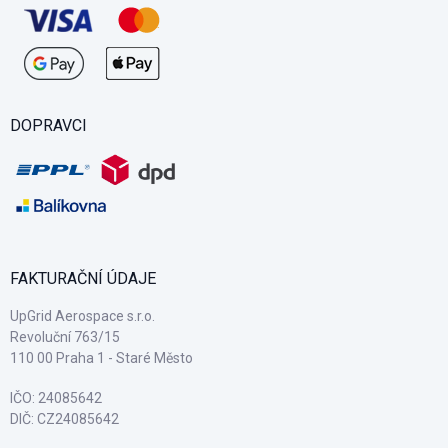
DOPRAVCI
FAKTURAČNÍ ÚDAJE
UpGrid Aerospace s.r.o.
Revoluční 763/15
110 00 Praha 1 - Staré Město
IČO: 24085642
DIČ: CZ24085642