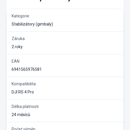
Kategorie
Stabilizátory (gimbaly)
Záruka
2 roky
EAN
6941565976581
Kompatibilita
DJI RS 4 Pro
Délka platnosti
24 měsíců
Počet výměn