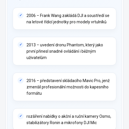
2006 – Frank Wang zakládá DJI a soustředí se
na letové řídicí jednotky pro modely vrtulníků
2013 – uvedení dronu Phantom, který jako
první přinesl snadné ovládání i běžným
uživatelům
2016 – představení skládacího Mavic Pro, jenž
zmenšil profesionální možnosti do kapesního
formátu
rozšíření nabídky o akční a ruční kamery Osmo,
stabilizátory Ronin a mikrofony DJI Mic