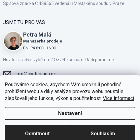
Spisová značka C 438565 vedená u Městského soudu v Praze
JSME TU PRO VÁS
Petra Malá
Manažerka prodeje
Po–Pá 8:00–16:00
Nevíte si rady s výběrem? Ozvěte se nám. Rádi poradíme.
info
@
coptershop.cz
Používáme cookies, abychom Vám umožnili pohodlné
+420775810805
prohlížení webu a díky analýze provozu webu neustále
zlepšovali jeho funkce, výkon a použitelnost.
Více informací
Přidejte se k našim fanouškům na Facebooku
https://www.instagram.com/coptershop.cz
Nastavení
Odmítnout
Souhlasím
Facebook
Instagram
Skupina DJI CZ/SK