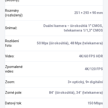
(složený)
:
Rozměry
251 × 293 × 90 mm
(rozložený)
:
Duální kamera – širokoúhlá 1″ CMOS,
Snímač
:
telekamera 1/1,3″ CMOS
Rozlišení
50 Mpx (širokoúhlá), 48 Mpx (telekamera)
foto
:
Video
:
4K/60 FPS HDR
Zpomalené
4K/120 FPS
video
:
Zoom
:
3× optický, 9× digitální
Zorné pole
:
84° (širokoúhlá), 34° (telekamera)
Datový tok
:
150 Mbps