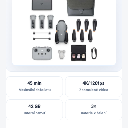
45 min
4K/120fps
Maximální doba letu
Zpomalené video
42 GB
3×
Interní paměť
Baterie v balení