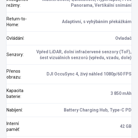
režimy
:
Panorama, Vertikální snímání
Return-to-
Adaptivní, s vyhýbáním překážkám
Home
:
Ovládání
:
Ovladač
Vpřed LiDAR, dolní infračervené senzory (ToF),
Senzory
:
šest vizuálních senzorů (vpředu, vzadu, dole)
Přenos
DJI OccuSync 4, živý náhled 1080p/60 FPS
obrazu
:
Kapacita
3 850 mAh
baterie
:
Nabíjení
:
Battery Charging Hub, Type-C PD
Interní
42 GB
paměť
: