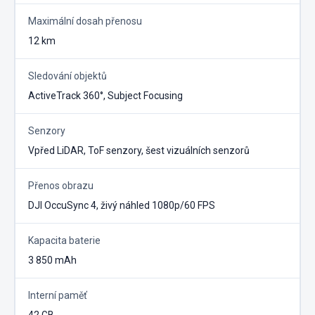
Maximální dosah přenosu
12 km
Sledování objektů
ActiveTrack 360°, Subject Focusing
Senzory
Vpřed LiDAR, ToF senzory, šest vizuálních senzorů
Přenos obrazu
DJI OccuSync 4, živý náhled 1080p/60 FPS
Kapacita baterie
3 850 mAh
Interní paměť