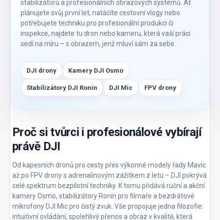
stabilizátorů a profesionálních obrazových systémů. Ať
plánujete svůj první let, natáčíte cestovní vlogy nebo
potřebujete techniku pro profesionální produkci či
inspekce, najdete tu dron nebo kameru, která vaší práci
sedí na míru – s obrazem, jenž mluví sám za sebe.
DJI drony
Kamery DJI Osmo
Stabilizátory DJI Ronin
DJI Mic
FPV drony
Proč si tvůrci i profesionálové vybírají
právě DJI
Od kapesních dronů pro cesty přes výkonné modely řady Mavic
až po FPV drony s adrenalinovým zážitkem z letu – DJI pokrývá
celé spektrum bezpilotní techniky. K tomu přidává ruční a akční
kamery Osmo, stabilizátory Ronin pro filmaře a bezdrátové
mikrofony DJI Mic pro čistý zvuk. Vše propojuje jedna filozofie:
intuitivní ovládání, spolehlivý přenos a obraz v kvalitě, která