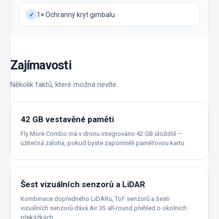
1× Ochranný kryt gimbalu
✓
Zajímavosti
Několik faktů, které možná nevíte.
42 GB vestavěné paměti
Fly More Combo má v dronu integrováno 42 GB úložiště –
užitečná záloha, pokud byste zapomněli paměťovou kartu.
Šest vizuálních senzorů a LiDAR
Kombinace dopředného LiDARu, ToF senzorů a šesti
vizuálních senzorů dává Air 3S all-round přehled o okolních
překážkách.