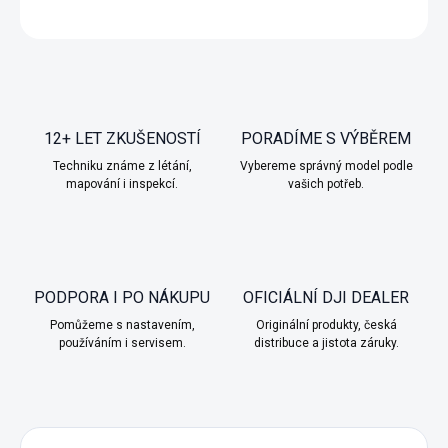
ZEPTAT SE
HLÍDAT
12+ LET ZKUŠENOSTÍ
PORADÍME S VÝBĚREM
Techniku známe z létání,
Vybereme správný model podle
mapování i inspekcí.
vašich potřeb.
PODPORA I PO NÁKUPU
OFICIÁLNÍ DJI DEALER
Pomůžeme s nastavením,
Originální produkty, česká
používáním i servisem.
distribuce a jistota záruky.