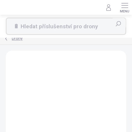
Přejít
na
obsah
Hledat
Drony
ZDARMA