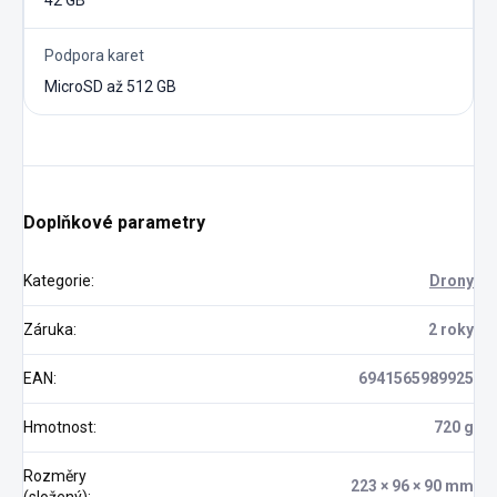
42 GB
Podpora karet
MicroSD až 512 GB
Doplňkové parametry
Kategorie
:
Drony
Záruka
:
2 roky
EAN
:
6941565989925
Hmotnost
:
720 g
Rozměry
223 × 96 × 90 mm