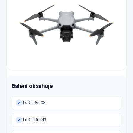
Balení obsahuje
1× DJI Air 3S
✓
1× DJI RC-N3
✓