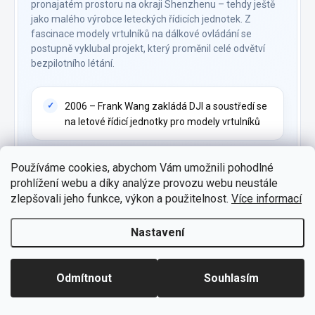
pronajatém prostoru na okraji Shenzhenu – tehdy ještě
jako malého výrobce leteckých řídicích jednotek. Z
fascinace modely vrtulníků na dálkové ovládání se
postupně vyklubal projekt, který proměnil celé odvětví
bezpilotního létání.
2006 – Frank Wang zakládá DJI a soustředí se
na letové řídicí jednotky pro modely vrtulníků
Používáme cookies, abychom Vám umožnili pohodlné
2013 – uvedení dronu Phantom, který jako
prohlížení webu a díky analýze provozu webu neustále
první přinesl snadné ovládání i běžným
zlepšovali jeho funkce, výkon a použitelnost.
Více informací
uživatelům
Nastavení
2016 – představení skládacího Mavic Pro, jenž
Odmítnout
Souhlasím
zmenšil profesionální možnosti do kapesního
formátu