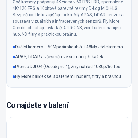
Obě kamery podporují 4K video v 60 FPS HDR, zpomalené
4K/120 FPS a 10bitové barevné režimy D-Log M či HLG.
Bezpečnost letu zajišťuje pokročilý APAS, LiDAR senzor a
soustava vizuálních a infračervených senzorů. Fly More
Combo obsahuje ovladač DJI RC-N3, více baterií, nabíjecí
hub, ND filtry a praktickou brašnu.
Duální kamera – 50Mpx širokoúhlá + 48Mpx telekamera
APAS, LiDAR a všesměrové snímání překážek
Přenos DJI O4 (OccuSync 4), živý náhled 1080p/60 fps
Fly More balíček se 3 bateriemi, hubem, filtry a brašnou
Co najdete v balení