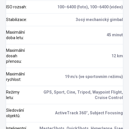
ISO rozsah
:
100–6400 (foto), 100–6400 (video)
Stabilizace
:
3osý mechanický gimbal
Maximální
45 minut
doba letu
:
Maximální
dosah
12 km
přenosu
:
Maximální
19 m/s (ve sportovním režimu)
rychlost
:
Režimy
GPS, Sport, Cine, Tripod, Waypoint Flight,
letu
:
Cruise Control
Sledování
ActiveTrack 360°, Subject Focusing
objektů
:
Inteligentní
MasterShots, QuickShots, Hyperlapse, Free