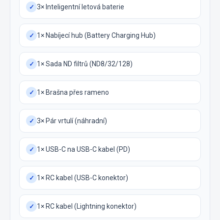
3× Inteligentní letová baterie
✓
1× Nabíjecí hub (Battery Charging Hub)
✓
1× Sada ND filtrů (ND8/32/128)
✓
1× Brašna přes rameno
✓
3× Pár vrtulí (náhradní)
✓
1× USB-C na USB-C kabel (PD)
✓
1× RC kabel (USB-C konektor)
✓
1× RC kabel (Lightning konektor)
✓