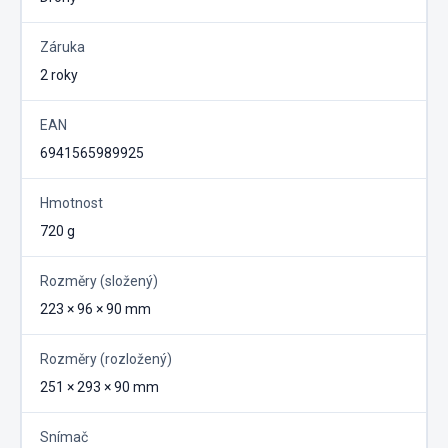
Záruka
2 roky
EAN
6941565989925
Hmotnost
720 g
Rozměry (složený)
223 × 96 × 90 mm
Rozměry (rozložený)
251 × 293 × 90 mm
Snímač