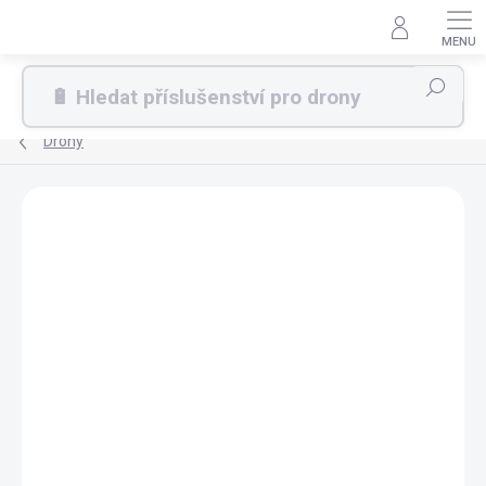
Přejít
na
obsah
Hledat
Drony
ZDARMA