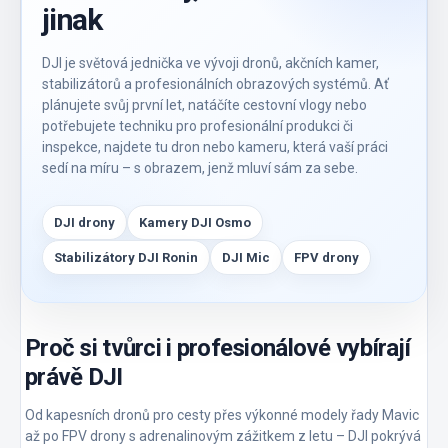
jinak
DJI je světová jednička ve vývoji dronů, akčních kamer,
stabilizátorů a profesionálních obrazových systémů. Ať
plánujete svůj první let, natáčíte cestovní vlogy nebo
potřebujete techniku pro profesionální produkci či
inspekce, najdete tu dron nebo kameru, která vaší práci
sedí na míru – s obrazem, jenž mluví sám za sebe.
DJI drony
Kamery DJI Osmo
Stabilizátory DJI Ronin
DJI Mic
FPV drony
Proč si tvůrci i profesionálové vybírají
právě DJI
Od kapesních dronů pro cesty přes výkonné modely řady Mavic
až po FPV drony s adrenalinovým zážitkem z letu – DJI pokrývá