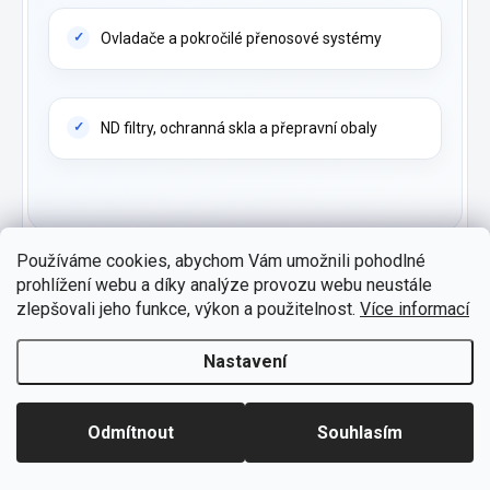
Ovladače a pokročilé přenosové systémy
ND filtry, ochranná skla a přepravní obaly
Používáme cookies, abychom Vám umožnili pohodlné
prohlížení webu a díky analýze provozu webu neustále
zlepšovali jeho funkce, výkon a použitelnost.
Více informací
✓
Nastavení
CopterShop.cz – autorizovaný dealer DJI
Poradíme s výběrem správného modelu, doporučíme
kompatibilní příslušenství a pomůžeme vyřešit technické
Odmítnout
Souhlasím
dotazy před nákupem i po něm.