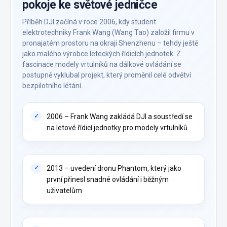
pokoje ke světové jedničce
Příběh DJI začíná v roce 2006, kdy student
elektrotechniky Frank Wang (Wang Tao) založil firmu v
pronajatém prostoru na okraji Shenzhenu – tehdy ještě
jako malého výrobce leteckých řídicích jednotek. Z
fascinace modely vrtulníků na dálkové ovládání se
postupně vyklubal projekt, který proměnil celé odvětví
bezpilotního létání.
2006 – Frank Wang zakládá DJI a soustředí se
na letové řídicí jednotky pro modely vrtulníků
2013 – uvedení dronu Phantom, který jako
první přinesl snadné ovládání i běžným
uživatelům