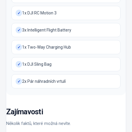
1x DJI RC Motion 3
✓
3x Intelligent Flight Battery
✓
1x Two-Way Charging Hub
✓
1x DJI Sling Bag
✓
2x Pár náhradních vrtulí
✓
Zajímavosti
Několik faktů, které možná nevíte.