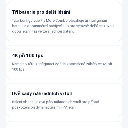
Tři baterie pro delší létání
Tato konfigurace Fly More Combo obsahuje tři inteligentní
baterie a obousměrný nabíjecí hub pro výrazně delší celkovou
dobu létání než verze s jednou baterií.
4K při 100 fps
Kamera v této konfiguraci zvládá zpomalené záběry ve 4K při
100 fps.
Dvě sady náhradních vrtulí
Balení obsahuje dva páry náhradních vrtulí pro případ
poškození při dynamičtějším FPV létání.