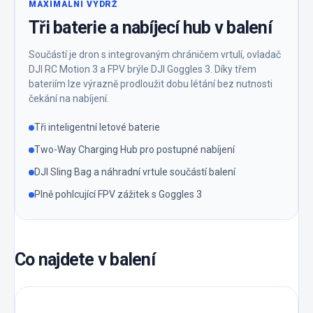
MAXIMÁLNÍ VÝDRŽ
Tři baterie a nabíjecí hub v balení
Součástí je dron s integrovaným chráničem vrtulí, ovladač
DJI RC Motion 3 a FPV brýle DJI Goggles 3. Díky třem
bateriím lze výrazně prodloužit dobu létání bez nutnosti
čekání na nabíjení.
Tři inteligentní letové baterie
Two-Way Charging Hub pro postupné nabíjení
DJI Sling Bag a náhradní vrtule součástí balení
Plně pohlcující FPV zážitek s Goggles 3
Co najdete v balení