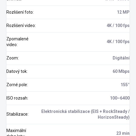
Rozlišení foto
:
12 MP
Rozlišení video
:
4K / 100 fps
Zpomalené
4K / 100 fps
video
:
Zoom
:
Digitální
Datový tok
:
60 Mbps
Zorné pole
:
155°
ISO rozsah
:
100–6400
Elektronická stabilizace (EIS + RockSteady /
Stabilizace
:
HorizonSteady)
Maximální
23 min