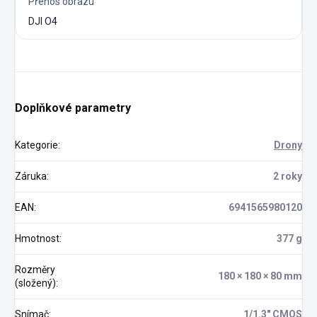
Přenos obrazu
DJI O4
Doplňkové parametry
Kategorie
:
Drony
Záruka
:
2 roky
EAN
:
6941565980120
Hmotnost
:
377 g
Rozměry
180 × 180 × 80 mm
(složený)
:
Snímač
:
1/1.3" CMOS