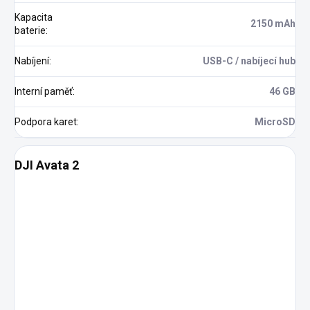
Kapacita
2150 mAh
baterie
:
Nabíjení
:
USB-C / nabíjecí hub
Interní paměť
:
46 GB
Podpora karet
:
MicroSD
DJI Avata 2