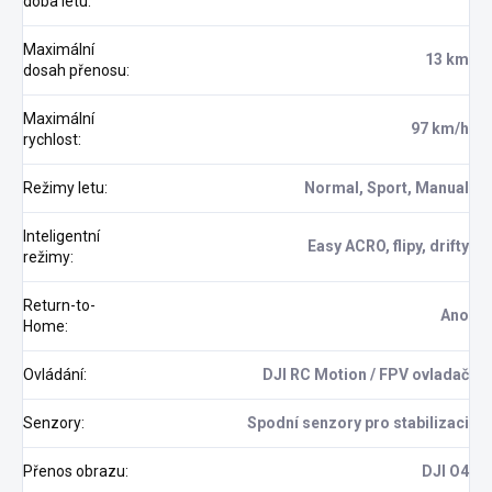
doba letu
:
Maximální
13 km
dosah přenosu
:
Maximální
97 km/h
rychlost
:
Režimy letu
:
Normal, Sport, Manual
Inteligentní
Easy ACRO, flipy, drifty
režimy
:
Return-to-
Ano
Home
:
Ovládání
:
DJI RC Motion / FPV ovladač
Senzory
:
Spodní senzory pro stabilizaci
Přenos obrazu
:
DJI O4