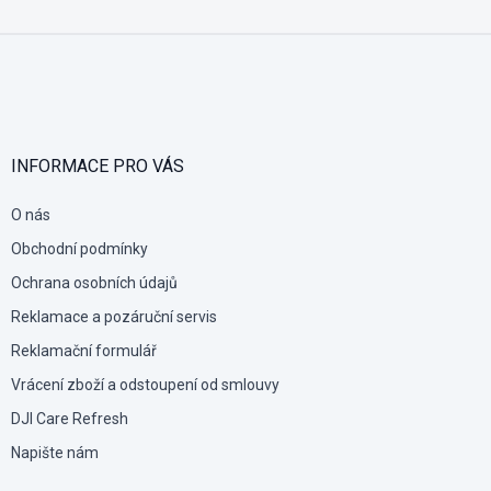
Z
á
p
a
t
í
INFORMACE PRO VÁS
O nás
Obchodní podmínky
Ochrana osobních údajů
Reklamace a pozáruční servis
Reklamační formulář
Vrácení zboží a odstoupení od smlouvy
DJI Care Refresh
Napište nám