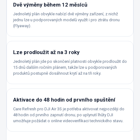
Dvě výměny během 12 měsíců
Jednoletý plán obvykle nabízí dvě výměny zařízení, z nichž
jednu lze u podporovaných modelů využít i pro ztrátu dronu
(Flyaway).
Lze prodloužit až na 3 roky
Jednoletý plán jde po skončení platnosti obvykle prodloužit do
15 dnů dalším ročním plánem, takže lze u podporovaných
produktů postupně dosáhnout krytí až na tři roky.
Aktivace do 48 hodin od prvního spuštění
Care Refresh pro DJI Air 3S je potřeba aktivovat nejpozději do
48 hodin od prvního zapnutí dronu; po uplynutí lhůty DJI
umožňuje požádat o online videoverifikaci technického stavu.