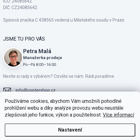
IČO: 24085642
DIČ: CZ24085642
Spisová značka C 438565 vedená u Městského soudu v Praze
JSME TU PRO VÁS
Petra Malá
Manažerka prodeje
Po–Pá 8:00–16:00
Nevíte si rady s výběrem? Ozvěte se nám. Rádi poradíme.
info
@
coptershop.cz
Používáme cookies, abychom Vám umožnili pohodlné
+420775810805
prohlížení webu a díky analýze provozu webu neustále
zlepšovali jeho funkce, výkon a použitelnost.
Více informací
Přidejte se k našim fanouškům na Facebooku
https://www.instagram.com/coptershop.cz
Nastavení