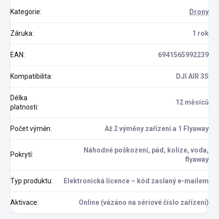
Kategorie
:
Drony
Záruka
:
1 rok
EAN
:
6941565992239
Kompatibilita
:
DJI AIR 3S
Délka
12 měsíců
platnosti
:
Počet výměn
:
Až 2 výměny zařízení a 1 Flyaway
Náhodné poškození, pád, kolize, voda,
Pokrytí
:
flyaway
Typ produktu
:
Elektronická licence – kód zaslaný e-mailem
Aktivace
:
Online (vázáno na sériové číslo zařízení)