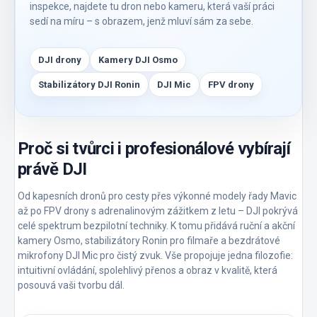
inspekce, najdete tu dron nebo kameru, která vaší práci
sedí na míru – s obrazem, jenž mluví sám za sebe.
DJI drony
Kamery DJI Osmo
Stabilizátory DJI Ronin
DJI Mic
FPV drony
Proč si tvůrci i profesionálové vybírají
právě DJI
Od kapesních dronů pro cesty přes výkonné modely řady Mavic
až po FPV drony s adrenalinovým zážitkem z letu – DJI pokrývá
celé spektrum bezpilotní techniky. K tomu přidává ruční a akční
kamery Osmo, stabilizátory Ronin pro filmaře a bezdrátové
mikrofony DJI Mic pro čistý zvuk. Vše propojuje jedna filozofie:
intuitivní ovládání, spolehlivý přenos a obraz v kvalitě, která
posouvá vaši tvorbu dál.