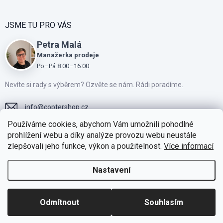
JSME TU PRO VÁS
Petra Malá
Manažerka prodeje
Po–Pá 8:00–16:00
Nevíte si rady s výběrem? Ozvěte se nám. Rádi poradíme.
info
@
coptershop.cz
Používáme cookies, abychom Vám umožnili pohodlné
+420775810805
prohlížení webu a díky analýze provozu webu neustále
zlepšovali jeho funkce, výkon a použitelnost.
Více informací
Přidejte se k našim fanouškům na Facebooku
https://www.instagram.com/coptershop.cz
Nastavení
Odmítnout
Souhlasím
Facebook
Instagram
Skupina DJI CZ/SK
Skupina Drony CZ/SK
Skupina Drony CZ/SK - Bazar