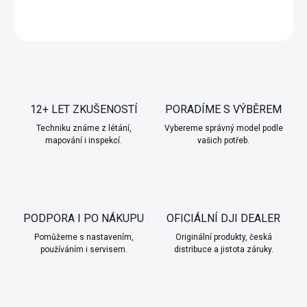
ZEPTAT SE
HLÍDAT
12+ LET ZKUŠENOSTÍ
PORADÍME S VÝBĚREM
Techniku známe z létání,
Vybereme správný model podle
mapování i inspekcí.
vašich potřeb.
PODPORA I PO NÁKUPU
OFICIÁLNÍ DJI DEALER
Pomůžeme s nastavením,
Originální produkty, česká
používáním i servisem.
distribuce a jistota záruky.