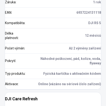
Záruka
:
1 rok
EAN
:
6937224131118
Kompatibilita
:
DJI RS 5
Délka
12 měsíců
platnosti
:
Počet výměn
:
Až 2 výměny zařízení
Náhodné poškození, pád, kolize, voda,
Pokrytí
:
flyaway
Typ produktu
:
Fyzická kartička s aktivačním kódem
Aktivace
:
Online (vázáno na sériové číslo zařízení)
DJI Care Refresh