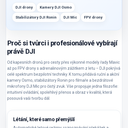
DJI drony
Kamery DJI Osmo
Stabilizátory DJI Ronin
DJI Mic
FPV drony
Proč si tvůrci i profesionálové vybírají
právě DJI
Od kapesních dronů pro cesty přes výkonné modely řady Mavic
až po FPV drony s adrenalinovým zážitkem z letu – DJI pokrývá
celé spektrum bezpilotní techniky. K tomu přidává ruční a akční
kamery Osmo, stabilizátory Ronin pro filmaře a bezdrátové
mikrofony DJI Mic pro čistý zvuk. Vše propojuje jedna filozofie:
intuitivní ovládání, spolehlivý přenos a obraz v kvalitě, která
posouvá vaši tvorbu dál.
Létání, které samo přemýšlí
Automatické letové režimy, rozpoznávání překážek a