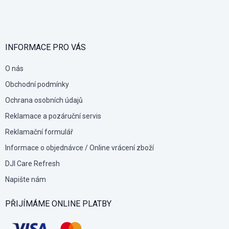
á
p
a
t
í
INFORMACE PRO VÁS
O nás
Obchodní podmínky
Ochrana osobních údajů
Reklamace a pozáruční servis
Reklamační formulář
Informace o objednávce / Online vrácení zboží
DJI Care Refresh
Napište nám
PŘIJÍMÁME ONLINE PLATBY