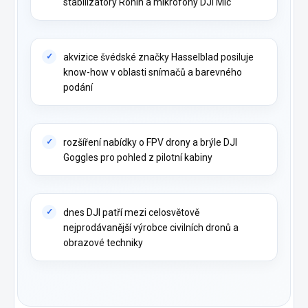
stabilizátory Ronin a mikrofony DJI Mic
akvizice švédské značky Hasselblad posiluje
know-how v oblasti snímačů a barevného
podání
rozšíření nabídky o FPV drony a brýle DJI
Goggles pro pohled z pilotní kabiny
dnes DJI patří mezi celosvětově
nejprodávanější výrobce civilních dronů a
obrazové techniky