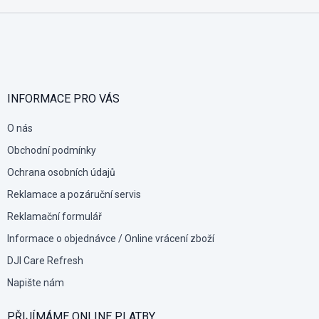
Z
á
p
a
t
í
INFORMACE PRO VÁS
O nás
Obchodní podmínky
Ochrana osobních údajů
Reklamace a pozáruční servis
Reklamační formulář
Informace o objednávce / Online vrácení zboží
DJI Care Refresh
Napište nám
PŘIJÍMÁME ONLINE PLATBY