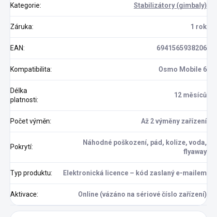
Kategorie
:
Stabilizátory (gimbaly)
Záruka
:
1 rok
EAN
:
6941565938206
Kompatibilita
:
Osmo Mobile 6
Délka
12 měsíců
platnosti
:
Počet výměn
:
Až 2 výměny zařízení
Náhodné poškození, pád, kolize, voda,
Pokrytí
:
flyaway
Typ produktu
:
Elektronická licence – kód zaslaný e-mailem
Aktivace
:
Online (vázáno na sériové číslo zařízení)