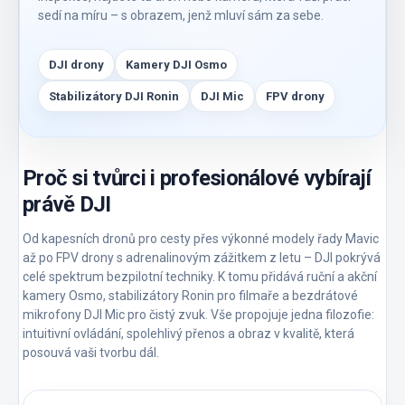
sedí na míru – s obrazem, jenž mluví sám za sebe.
DJI drony
Kamery DJI Osmo
Stabilizátory DJI Ronin
DJI Mic
FPV drony
Proč si tvůrci i profesionálové vybírají
právě DJI
Od kapesních dronů pro cesty přes výkonné modely řady Mavic
až po FPV drony s adrenalinovým zážitkem z letu – DJI pokrývá
celé spektrum bezpilotní techniky. K tomu přidává ruční a akční
kamery Osmo, stabilizátory Ronin pro filmaře a bezdrátové
mikrofony DJI Mic pro čistý zvuk. Vše propojuje jedna filozofie:
intuitivní ovládání, spolehlivý přenos a obraz v kvalitě, která
posouvá vaši tvorbu dál.