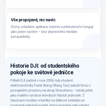
Vše propojené, nic navíc
Drony, ovladače, aplikace, baterie a příslušenství fungují
jako jeden systém – bez zbytečného hledání
kompatibility.
Historie DJI: od studentského
pokoje ke světové jedničce
Příběh DJI začíná v roce 2006, kdy student
elektrotechniky Frank Wang (Wang Tao) založil firmu v
pronajatém prostoru na okraji Shenzhenu – tehdy ještě
jako malého výrobce leteckých řídicích jednotek. Z
fascinace modely vrtulníků na dálkové ovládání se
postupně vyklubal projekt, který proměnil celé odvětví