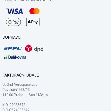
DOPRAVCI
FAKTURAČNÍ ÚDAJE
UpGrid Aerospace s.r.o.
Revoluční 763/15
110 00 Praha 1 - Staré Město
IČO: 24085642
DIČ: CZ24085642