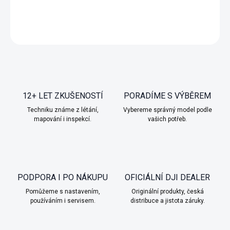
DETAILNÍ INFORMACE
ZEPTAT SE
HLÍDAT
12+ LET ZKUŠENOSTÍ
PORADÍME S VÝBĚREM
Techniku známe z létání,
Vybereme správný model podle
mapování i inspekcí.
vašich potřeb.
PODPORA I PO NÁKUPU
OFICIÁLNÍ DJI DEALER
Pomůžeme s nastavením,
Originální produkty, česká
používáním i servisem.
distribuce a jistota záruky.