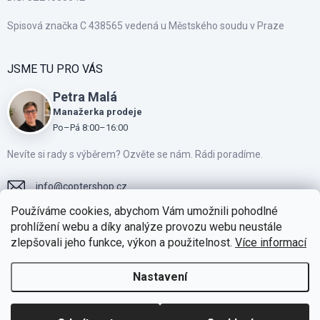
Spisová značka C 438565 vedená u Městského soudu v Praze
JSME TU PRO VÁS
Petra Malá
Manažerka prodeje
Po–Pá 8:00–16:00
Nevíte si rady s výběrem? Ozvěte se nám. Rádi poradíme.
info
@
coptershop.cz
Používáme cookies, abychom Vám umožnili pohodlné
+420775810805
prohlížení webu a díky analýze provozu webu neustále
zlepšovali jeho funkce, výkon a použitelnost.
Více informací
Přidejte se k našim fanouškům na Facebooku
https://www.instagram.com/coptershop.cz
Nastavení