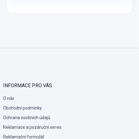
Z
á
p
a
t
í
INFORMACE PRO VÁS
O nás
Obchodní podmínky
Ochrana osobních údajů
Reklamace a pozáruční servis
Reklamační formulář