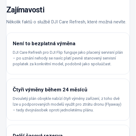
Zajímavosti
Několik faktů o službě DJI Care Refresh, které možná nevíte.
Není to bezplatná výměna
DJI Care Refresh pro DJI Flip funguje jako placený servisní plán
– po uznání nehody se navíc platí pevně stanovený servisní
poplatek za konkrétní model, podobně jako spoluúčast.
Čtyři výměny během 24 měsíců
Dvouletý plán obvykle nabízí čtyři výměny zařízení, z toho dvě
lze u podporovaných modelů využít pro ztrátu dronu (Flyaway)
– tedy dvojnásobek oproti jednoletému plánu.
Delší časová rezerva