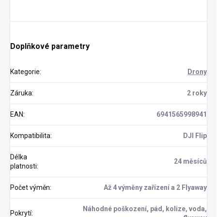
Doplňkové parametry
Kategorie
:
Drony
Záruka
:
2 roky
EAN
:
6941565998941
Kompatibilita
:
DJI Flip
Délka
24 měsíců
platnosti
:
Počet výměn
:
Až 4 výměny zařízení a 2 Flyaway
Náhodné poškození, pád, kolize, voda,
Pokrytí
: