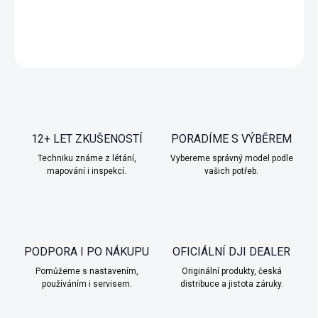
DETAILNÍ INFORMACE
ZEPTAT SE
HLÍDAT
12+ LET ZKUŠENOSTÍ
PORADÍME S VÝBĚREM
Techniku známe z létání,
Vybereme správný model podle
mapování i inspekcí.
vašich potřeb.
PODPORA I PO NÁKUPU
OFICIÁLNÍ DJI DEALER
Pomůžeme s nastavením,
Originální produkty, česká
používáním i servisem.
distribuce a jistota záruky.