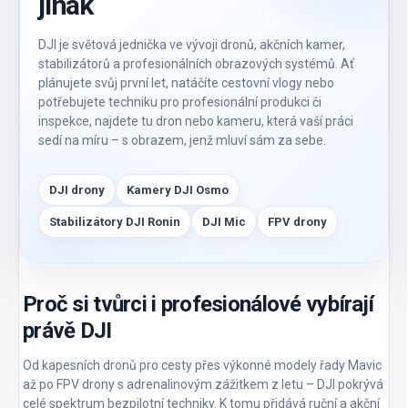
jinak
DJI je světová jednička ve vývoji dronů, akčních kamer,
stabilizátorů a profesionálních obrazových systémů. Ať
plánujete svůj první let, natáčíte cestovní vlogy nebo
potřebujete techniku pro profesionální produkci či
inspekce, najdete tu dron nebo kameru, která vaší práci
sedí na míru – s obrazem, jenž mluví sám za sebe.
DJI drony
Kamery DJI Osmo
Stabilizátory DJI Ronin
DJI Mic
FPV drony
Proč si tvůrci i profesionálové vybírají
právě DJI
Od kapesních dronů pro cesty přes výkonné modely řady Mavic
až po FPV drony s adrenalinovým zážitkem z letu – DJI pokrývá
celé spektrum bezpilotní techniky. K tomu přidává ruční a akční