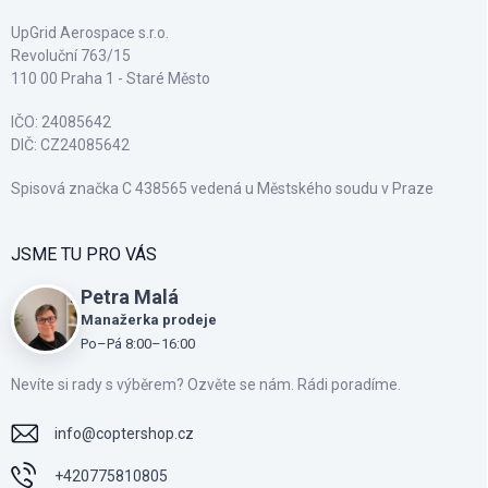
UpGrid Aerospace s.r.o.
Revoluční 763/15
110 00 Praha 1 - Staré Město
IČO: 24085642
DIČ: CZ24085642
Spisová značka C 438565 vedená u Městského soudu v Praze
JSME TU PRO VÁS
Petra Malá
Manažerka prodeje
Po–Pá 8:00–16:00
Nevíte si rady s výběrem? Ozvěte se nám. Rádi poradíme.
info
@
coptershop.cz
+420775810805