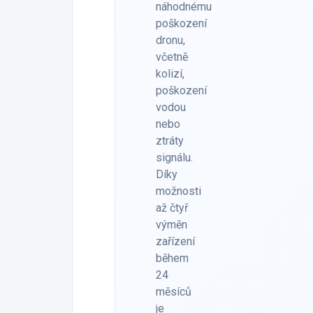
náhodnému
poškození
dronu,
včetně
kolizí,
poškození
vodou
nebo
ztráty
signálu.
Díky
možnosti
až čtyř
výměn
zařízení
během
24
měsíců
je