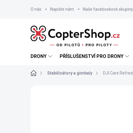
Přejít
na
O nás
Napište nám
Naše facebookové skupiny
obsah
DRONY
PŘÍSLUŠENSTVÍ PRO DRONY
Domů
Stabilizátory a gimbaly
DJI Care Refres
DOPRODEJ