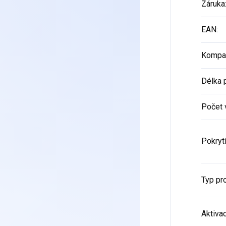
Záruka
EAN
:
Kompat
Délka p
Počet
Pokryt
Typ pr
Aktiva