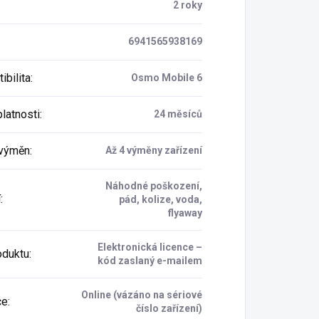
:
2 roky
6941565938169
ibilita
:
Osmo Mobile 6
latnosti
:
24 měsíců
 výměn
:
Až 4 výměny zařízení
Náhodné poškození,
í
:
pád, kolize, voda,
flyaway
Elektronická licence –
oduktu
:
kód zaslaný e-mailem
Online (vázáno na sériové
ce
:
číslo zařízení)