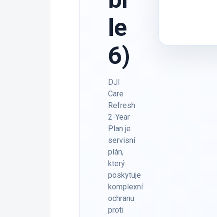
le
6)
DJI
Care
Refresh
2-Year
Plan je
servisní
plán,
který
poskytuje
komplexní
ochranu
proti