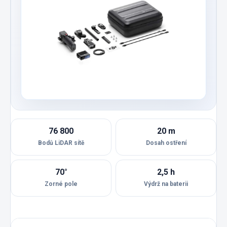
76 800
20 m
Bodů LiDAR sítě
Dosah ostření
70°
2,5 h
Zorné pole
Výdrž na baterii