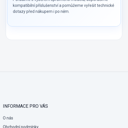
kompatibilní příslušenství a pomůžeme vyřešit technické
dotazy před nákupem i po něm.
Z
á
p
a
t
í
INFORMACE PRO VÁS
O nás
Obchodní podmínky