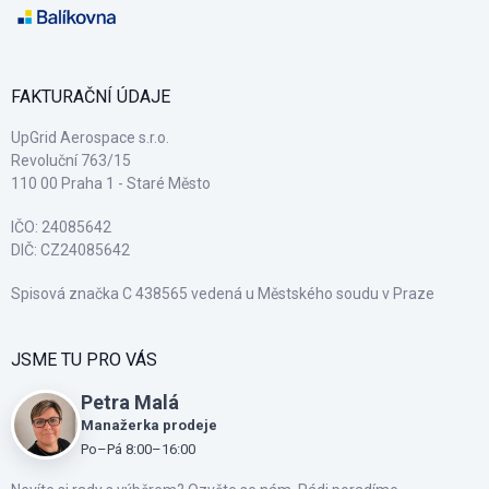
FAKTURAČNÍ ÚDAJE
UpGrid Aerospace s.r.o.
Revoluční 763/15
110 00 Praha 1 - Staré Město
IČO: 24085642
DIČ: CZ24085642
Spisová značka C 438565 vedená u Městského soudu v Praze
JSME TU PRO VÁS
Petra Malá
Manažerka prodeje
Po–Pá 8:00–16:00