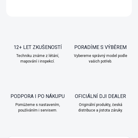
DETAILNÍ INFORMACE
12+ LET ZKUŠENOSTÍ
PORADÍME S VÝBĚREM
Techniku známe z létání,
Vybereme správný model podle
mapování i inspekcí.
vašich potřeb.
PODPORA I PO NÁKUPU
OFICIÁLNÍ DJI DEALER
Pomůžeme s nastavením,
Originální produkty, česká
používáním i servisem.
distribuce a jistota záruky.