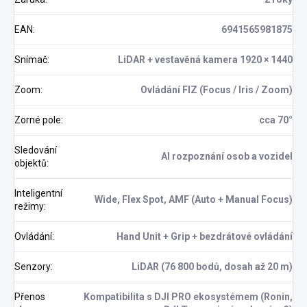
EAN
:
6941565981875
Snímač
:
LiDAR + vestavěná kamera 1920 × 1440
Zoom
:
Ovládání FIZ (Focus / Iris / Zoom)
Zorné pole
:
cca 70°
Sledování
AI rozpoznání osob a vozidel
objektů
:
Inteligentní
Wide, Flex Spot, AMF (Auto + Manual Focus)
režimy
:
Ovládání
:
Hand Unit + Grip + bezdrátové ovládání
Senzory
:
LiDAR (76 800 bodů, dosah až 20 m)
Přenos
Kompatibilita s DJI PRO ekosystémem (Ronin,