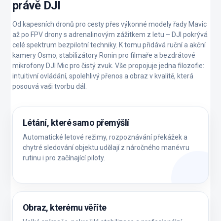
právě DJI
Od kapesních dronů pro cesty přes výkonné modely řady Mavic
až po FPV drony s adrenalinovým zážitkem z letu – DJI pokrývá
celé spektrum bezpilotní techniky. K tomu přidává ruční a akční
kamery Osmo, stabilizátory Ronin pro filmaře a bezdrátové
mikrofony DJI Mic pro čistý zvuk. Vše propojuje jedna filozofie:
intuitivní ovládání, spolehlivý přenos a obraz v kvalitě, která
posouvá vaši tvorbu dál.
Létání, které samo přemýšlí
Automatické letové režimy, rozpoznávání překážek a
chytré sledování objektu udělají z náročného manévru
rutinu i pro začínající piloty.
Obraz, kterému věříte