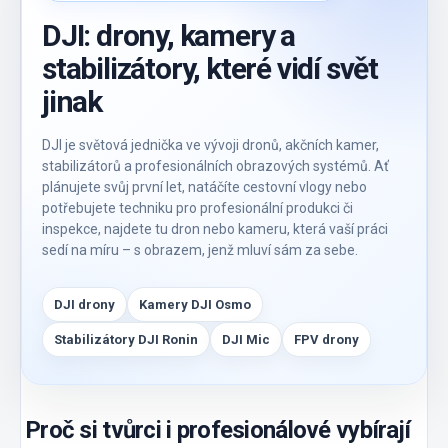
DJI: drony, kamery a
stabilizátory, které vidí svět
jinak
DJI je světová jednička ve vývoji dronů, akčních kamer,
stabilizátorů a profesionálních obrazových systémů. Ať
plánujete svůj první let, natáčíte cestovní vlogy nebo
potřebujete techniku pro profesionální produkci či
inspekce, najdete tu dron nebo kameru, která vaší práci
sedí na míru – s obrazem, jenž mluví sám za sebe.
DJI drony
Kamery DJI Osmo
Stabilizátory DJI Ronin
DJI Mic
FPV drony
Proč si tvůrci i profesionálové vybírají