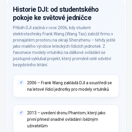
Historie DJI: od studentského
pokoje ke světové jedničce
Příběh DJI začíná v roce 2006, kdy student
elektrotechniky Frank Wang (Wang Tao) založil firmu v
pronajatém prostoru na okraji Shenzhenu – tehdy ještě
jako malého výrobce leteckých řídicích jednotek. Z
fascinace modely vrtulníků na dálkové ovládání se
postupně vyklubal projekt, který proměnil celé odvětví
bezpilotního létání.
2006 – Frank Wang zakládá DJI a soustředí se
na letové řídicí jednotky pro modely vrtulníků
2013 – uvedení dronu Phantom, který jako
první přinesl snadné ovládání i běžným
uživatelům