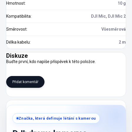
Hmotnost
:
10 g
Kompatibilita
:
DJI Mic, DJI Mic 2
Směrovost
:
Všesměrová
Délka kabelu
:
2 m
Diskuze
Buďte první, kdo napíše příspěvek k této položce.
Přidat komentář
Značka, která definuje létání s kamerou