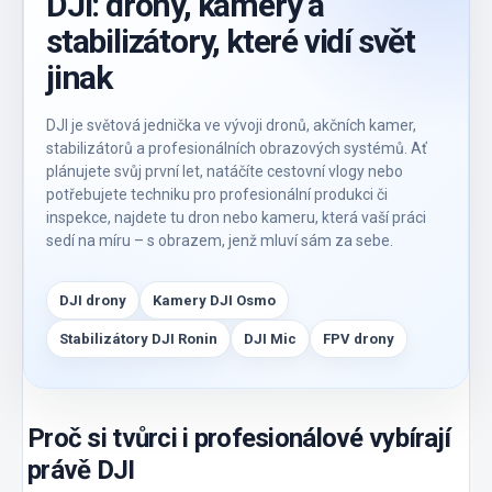
DJI: drony, kamery a
stabilizátory, které vidí svět
jinak
DJI je světová jednička ve vývoji dronů, akčních kamer,
stabilizátorů a profesionálních obrazových systémů. Ať
plánujete svůj první let, natáčíte cestovní vlogy nebo
potřebujete techniku pro profesionální produkci či
inspekce, najdete tu dron nebo kameru, která vaší práci
sedí na míru – s obrazem, jenž mluví sám za sebe.
DJI drony
Kamery DJI Osmo
Stabilizátory DJI Ronin
DJI Mic
FPV drony
Proč si tvůrci i profesionálové vybírají
právě DJI