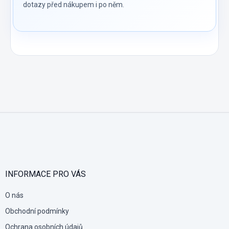
dotazy před nákupem i po něm.
Z
á
p
a
t
í
INFORMACE PRO VÁS
O nás
Obchodní podmínky
Ochrana osobních údajů