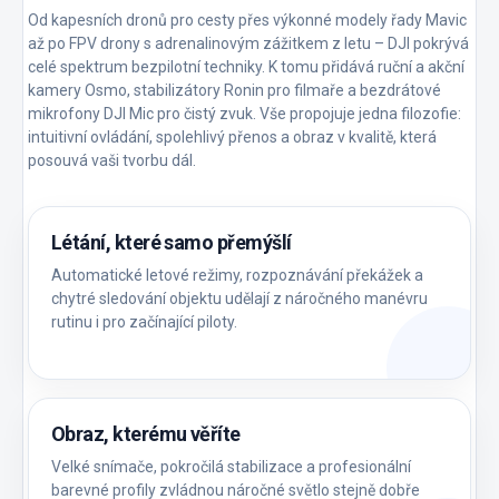
Od kapesních dronů pro cesty přes výkonné modely řady Mavic
až po FPV drony s adrenalinovým zážitkem z letu – DJI pokrývá
celé spektrum bezpilotní techniky. K tomu přidává ruční a akční
kamery Osmo, stabilizátory Ronin pro filmaře a bezdrátové
mikrofony DJI Mic pro čistý zvuk. Vše propojuje jedna filozofie:
intuitivní ovládání, spolehlivý přenos a obraz v kvalitě, která
posouvá vaši tvorbu dál.
Létání, které samo přemýšlí
Automatické letové režimy, rozpoznávání překážek a
chytré sledování objektu udělají z náročného manévru
rutinu i pro začínající piloty.
Obraz, kterému věříte
Velké snímače, pokročilá stabilizace a profesionální
barevné profily zvládnou náročné světlo stejně dobře