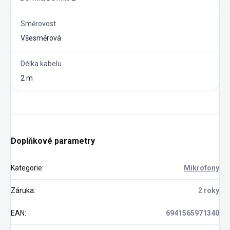
Směrovost
Všesměrová
Délka kabelu
2 m
Doplňkové parametry
Kategorie
:
Mikrofony
Záruka
:
2 roky
EAN
:
6941565971340