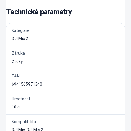
Technické parametry
Kategorie
DJI Mic 2
Záruka
2 roky
EAN
6941565971340
Hmotnost
10 g
Kompatibilita
DJI Mic, DJI Mic 2