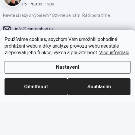
Po–Pá 8:00–16:00
Nevíte si rady s výběrem? Ozvěte se nám. Rádi poradíme.
info
@
coptershop.cz
Používáme cookies, abychom Vám umožnili pohodlné
+420775810805
prohlížení webu a díky analýze provozu webu neustále
zlepšovali jeho funkce, výkon a použitelnost.
Více informací
Přidejte se k našim fanouškům na Facebooku
https://www.instagram.com/coptershop.cz
Nastavení
Odmítnout
Souhlasím
Facebook
Instagram
Skupina DJI CZ/SK
Skupina Drony CZ/SK
Skupina Drony CZ/SK - Bazar
Skupina Drony CZ/SK - Zakázky
Reklamační formulář
Copyright 2026
CopterShop.cz
. Všechna práva vyhrazena.
Upravit