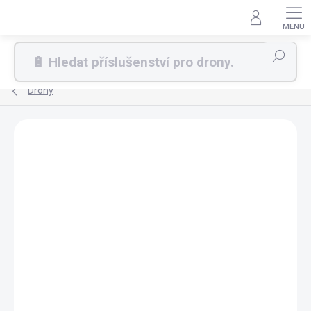
Přejít
na
obsah
Hledat
Drony