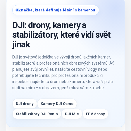
Značka, která definuje létání s kamerou
DJI: drony, kamery a
stabilizátory, které vidí svět
jinak
DJI je světová jednička ve vývoji dronů, akčních kamer,
stabilizátorů a profesionálních obrazových systémů. Ať
plánujete svůj první let, natáčíte cestovní vlogy nebo
potřebujete techniku pro profesionální produkci či
inspekce, najdete tu dron nebo kameru, která vaší práci
sedí na míru – s obrazem, jenž mluví sám za sebe.
DJI drony
Kamery DJI Osmo
Stabilizátory DJI Ronin
DJI Mic
FPV drony