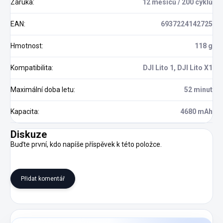
Záruka
:
12 měsíců / 200 cyklů
EAN
:
6937224142725
Hmotnost
:
118 g
Kompatibilita
:
DJI Lito 1, DJI Lito X1
Maximální doba letu
:
52 minut
Kapacita
:
4680 mAh
Diskuze
Buďte první, kdo napíše příspěvek k této položce.
Přidat komentář