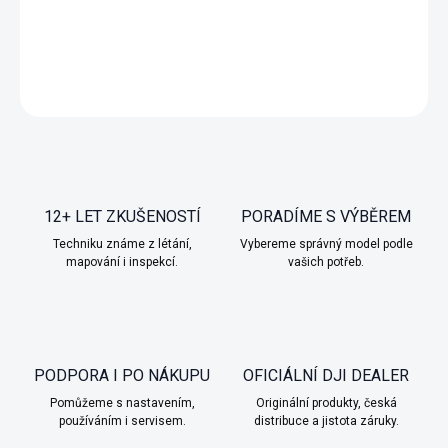
DETAILNÍ INFORMACE
ZEPTAT SE
HLÍDAT
12+ LET ZKUŠENOSTÍ
PORADÍME S VÝBĚREM
Techniku známe z létání,
Vybereme správný model podle
mapování i inspekcí.
vašich potřeb.
PODPORA I PO NÁKUPU
OFICIÁLNÍ DJI DEALER
Pomůžeme s nastavením,
Originální produkty, česká
používáním i servisem.
distribuce a jistota záruky.