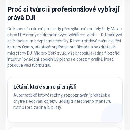
Proč si tvůrci i profesionálové vybírají
právě DJI
Od kapesních dronů pro cesty přes výkonné modely řady Mavic
až po FPV drony s adrenalinovým zážitkem z letu – DJI pokrývá
celé spektrum bezpilotní techniky. K tomu přidává ruční a akční
kamery Osmo, stabilizátory Ronin pro filmaře a bezdrátové
mikrofony DJI Mic pro čistý zvuk. Vše propojuje jedna filozofie:
intuitivní ovládání, spolehlivý přenos a obraz v kvalitě, která
posouvá vaši tvorbu dál.
Létání, které samo přemýšlí
Automatické letové režimy, rozpoznávání překážek a
chytré sledování objektu udělají z náročného manévru
rutinu i pro začínající piloty.