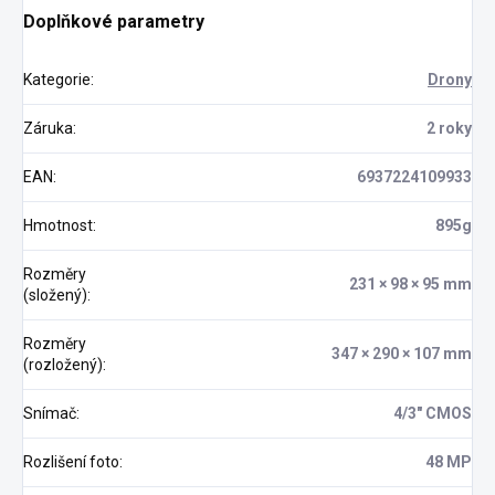
Doplňkové parametry
Kategorie
:
Drony
Záruka
:
2 roky
EAN
:
6937224109933
Hmotnost
:
895g
Rozměry
231 × 98 × 95 mm
(složený)
:
Rozměry
347 × 290 × 107 mm
(rozložený)
:
Snímač
:
4/3" CMOS
Rozlišení foto
:
48 MP