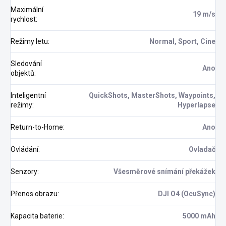
Maximální
19 m/s
rychlost
:
Režimy letu
:
Normal, Sport, Cine
Sledování
Ano
objektů
:
Inteligentní
QuickShots, MasterShots, Waypoints,
režimy
:
Hyperlapse
Return-to-Home
:
Ano
Ovládání
:
Ovladač
Senzory
:
Všesměrové snímání překážek
Přenos obrazu
:
DJI O4 (OcuSync)
Kapacita baterie
:
5000 mAh