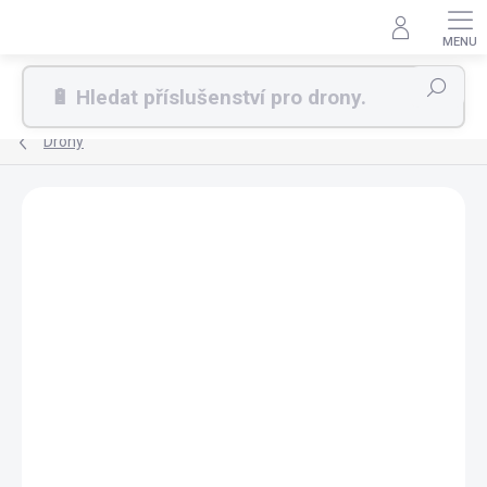
Přejít
na
obsah
Hledat
Drony
ZDARMA