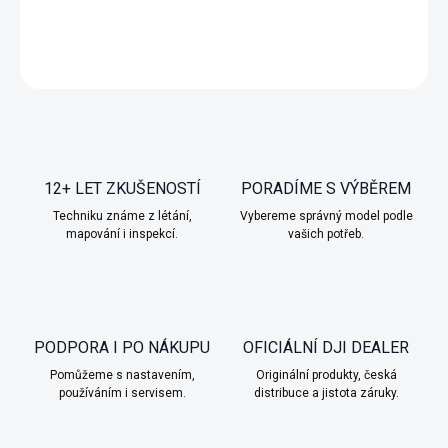
DETAILNÍ INFORMACE
ZEPTAT SE
HLÍDAT
12+ LET ZKUŠENOSTÍ
PORADÍME S VÝBĚREM
Techniku známe z létání,
Vybereme správný model podle
mapování i inspekcí.
vašich potřeb.
PODPORA I PO NÁKUPU
OFICIÁLNÍ DJI DEALER
Pomůžeme s nastavením,
Originální produkty, česká
používáním i servisem.
distribuce a jistota záruky.