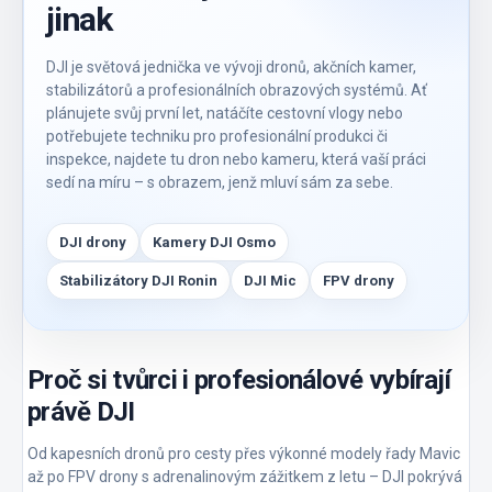
jinak
DJI je světová jednička ve vývoji dronů, akčních kamer,
stabilizátorů a profesionálních obrazových systémů. Ať
plánujete svůj první let, natáčíte cestovní vlogy nebo
potřebujete techniku pro profesionální produkci či
inspekce, najdete tu dron nebo kameru, která vaší práci
sedí na míru – s obrazem, jenž mluví sám za sebe.
DJI drony
Kamery DJI Osmo
Stabilizátory DJI Ronin
DJI Mic
FPV drony
Proč si tvůrci i profesionálové vybírají
právě DJI
Od kapesních dronů pro cesty přes výkonné modely řady Mavic
až po FPV drony s adrenalinovým zážitkem z letu – DJI pokrývá