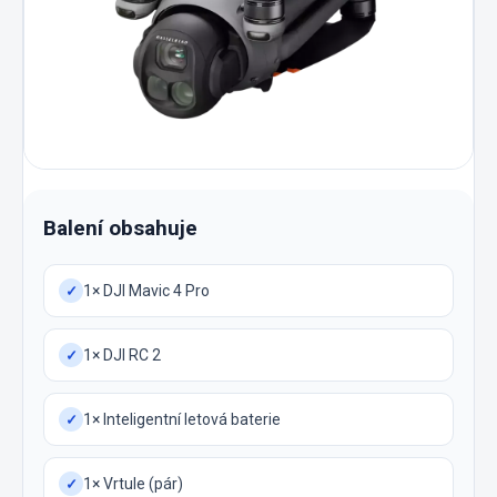
Balení obsahuje
1× DJI Mavic 4 Pro
✓
1× DJI RC 2
✓
1× Inteligentní letová baterie
✓
1× Vrtule (pár)
✓