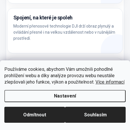
Spojení, na které je spoleh
Moderní přenosové technologie DJI drží obraz plynulý a
ovládání přesné i na velkou vzdálenost nebo v rušnějším
prostředí.
Vše propojené, nic navíc
Používáme cookies, abychom Vám umožnili pohodlné
prohlížení webu a díky analýze provozu webu neustále
Drony, ovladače, aplikace, baterie a příslušenství fungují
zlepšovali jeho funkce, výkon a použitelnost.
Více informací
jako jeden systém – bez zbytečného hledání
kompatibility.
Nastavení
Odmítnout
Souhlasím
Historie DJI: od studentského