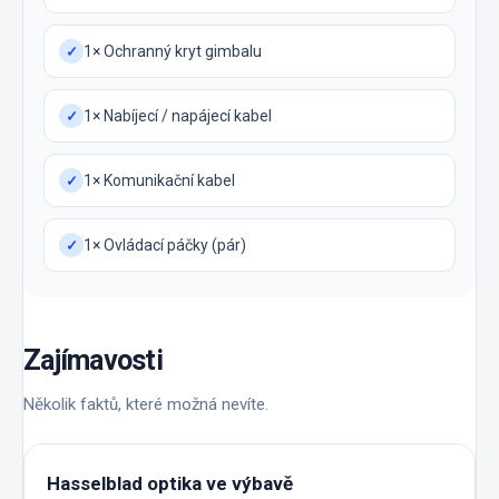
1× Ochranný kryt gimbalu
✓
1× Nabíjecí / napájecí kabel
✓
1× Komunikační kabel
✓
1× Ovládací páčky (pár)
✓
Zajímavosti
Několik faktů, které možná nevíte.
Hasselblad optika ve výbavě