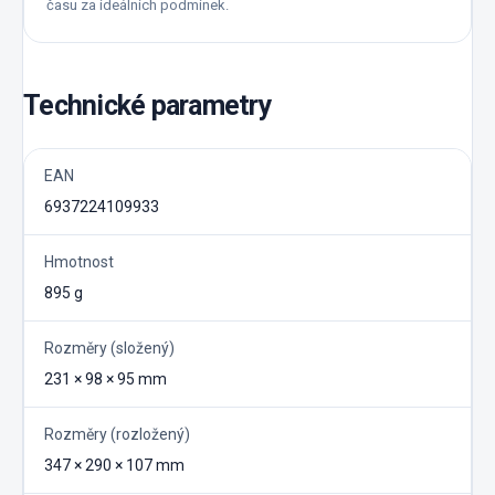
času za ideálních podmínek.
Technické parametry
EAN
6937224109933
Hmotnost
895 g
Rozměry (složený)
231 × 98 × 95 mm
Rozměry (rozložený)
347 × 290 × 107 mm