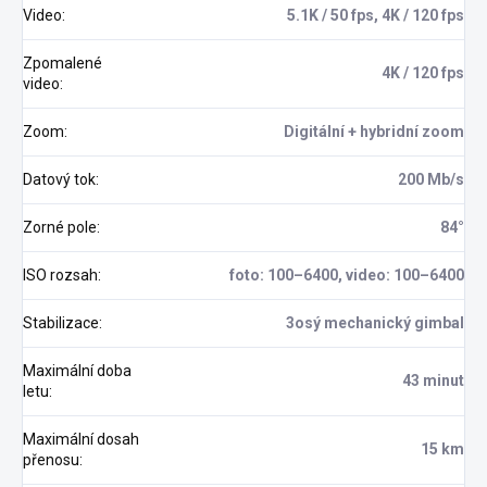
Video
:
5.1K / 50 fps, 4K / 120 fps
Zpomalené
4K / 120 fps
video
:
Zoom
:
Digitální + hybridní zoom
Datový tok
:
200 Mb/s
Zorné pole
:
84°
ISO rozsah
:
foto: 100–6400, video: 100–6400
Stabilizace
:
3osý mechanický gimbal
Maximální doba
43 minut
letu
:
Maximální dosah
15 km
přenosu
: