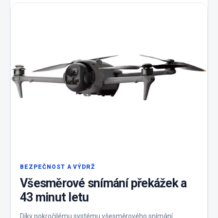
BEZPEČNOST A VÝDRŽ
Všesměrové snímání překážek a
43 minut letu
Díky pokročilému systému všesměrového snímání