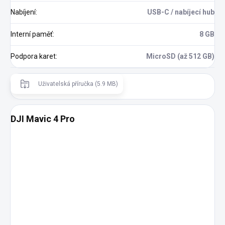
Nabíjení
:
USB-C / nabíjecí hub
Interní paměť
:
8 GB
Podpora karet
:
MicroSD (až 512 GB)
Uživatelská příručka (5.9 MB)
DJI Mavic 4 Pro