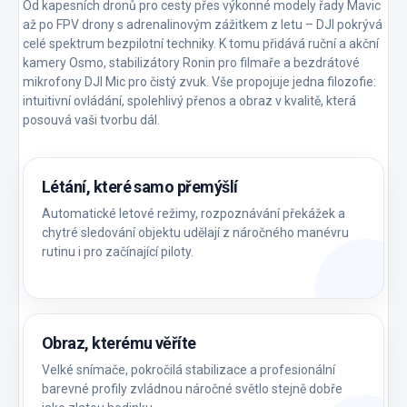
Od kapesních dronů pro cesty přes výkonné modely řady Mavic
až po FPV drony s adrenalinovým zážitkem z letu – DJI pokrývá
celé spektrum bezpilotní techniky. K tomu přidává ruční a akční
kamery Osmo, stabilizátory Ronin pro filmaře a bezdrátové
mikrofony DJI Mic pro čistý zvuk. Vše propojuje jedna filozofie:
intuitivní ovládání, spolehlivý přenos a obraz v kvalitě, která
posouvá vaši tvorbu dál.
Létání, které samo přemýšlí
Automatické letové režimy, rozpoznávání překážek a
chytré sledování objektu udělají z náročného manévru
rutinu i pro začínající piloty.
Obraz, kterému věříte
Velké snímače, pokročilá stabilizace a profesionální
barevné profily zvládnou náročné světlo stejně dobře