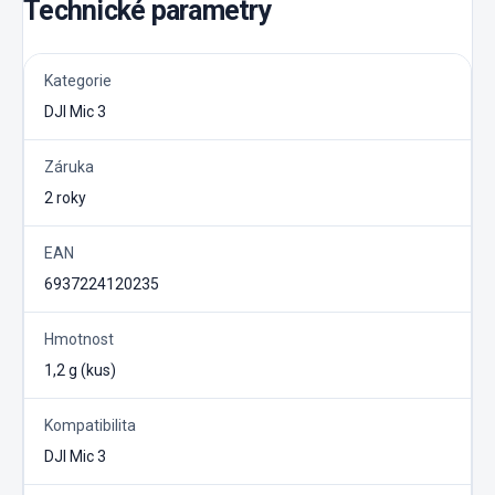
Technické parametry
Kategorie
DJI Mic 3
Záruka
2 roky
EAN
6937224120235
Hmotnost
1,2 g (kus)
Kompatibilita
DJI Mic 3