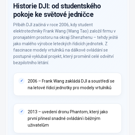
Historie DJI: od studentského
pokoje ke světové jedničce
Příběh DJI začíná v roce 2006, kdy student
elektrotechniky Frank Wang (Wang Tao) založil firmu v
pronajatém prostoru na okraji Shenzhenu – tehdy ještě
jako malého výrobce leteckých řídicích jednotek. Z
fascinace modely vrtulníků na dálkové ovládání se
postupně vyklubal projekt, který proměnil celé odvětví
bezpilotního létání.
2006 – Frank Wang zakládá DJI a soustředí se
na letové řídicí jednotky pro modely vrtulníků
2013 – uvedení dronu Phantom, který jako
první přinesl snadné ovládání i běžným
uživatelům