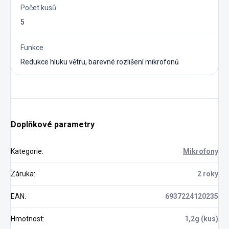
Počet kusů
5
Funkce
Redukce hluku větru, barevné rozlišení mikrofonů
Doplňkové parametry
Kategorie
:
Mikrofony
Záruka
:
2 roky
EAN
:
6937224120235
Hmotnost
:
1,2g (kus)