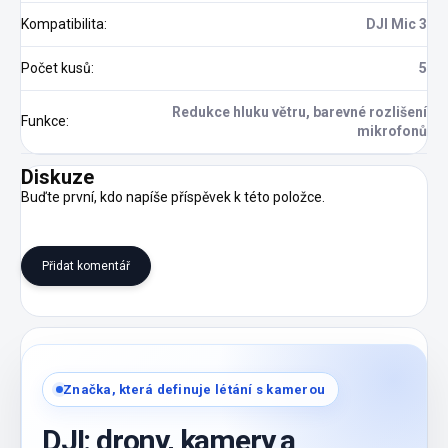
Kompatibilita
:
DJI Mic 3
Počet kusů
:
5
Redukce hluku větru, barevné rozlišení
Funkce
:
mikrofonů
Diskuze
Buďte první, kdo napíše příspěvek k této položce.
Přidat komentář
Značka, která definuje létání s kamerou
DJI: drony, kamery a