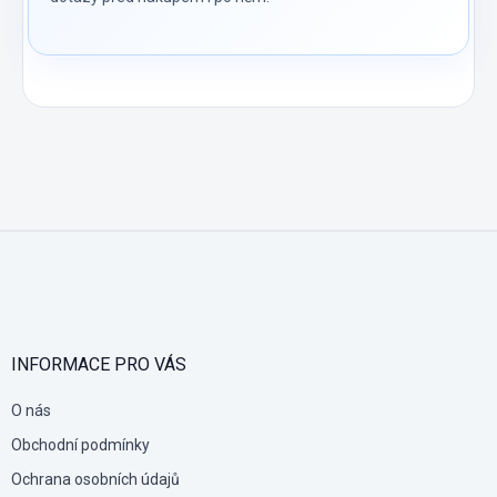
Z
á
p
a
t
í
INFORMACE PRO VÁS
O nás
Obchodní podmínky
Ochrana osobních údajů