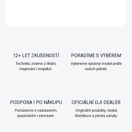
DETAILNÍ INFORMACE
ZEPTAT SE
HLÍDAT
12+ LET ZKUŠENOSTÍ
PORADÍME S VÝBĚREM
Techniku známe z létání,
Vybereme správný model podle
mapování i inspekcí.
vašich potřeb.
PODPORA I PO NÁKUPU
OFICIÁLNÍ DJI DEALER
Pomůžeme s nastavením,
Originální produkty, česká
používáním i servisem.
distribuce a jistota záruky.