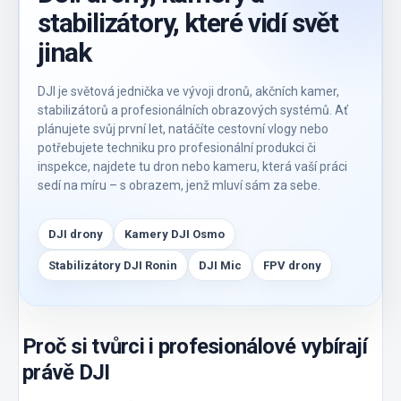
stabilizátory, které vidí svět
jinak
DJI je světová jednička ve vývoji dronů, akčních kamer,
stabilizátorů a profesionálních obrazových systémů. Ať
plánujete svůj první let, natáčíte cestovní vlogy nebo
potřebujete techniku pro profesionální produkci či
inspekce, najdete tu dron nebo kameru, která vaší práci
sedí na míru – s obrazem, jenž mluví sám za sebe.
DJI drony
Kamery DJI Osmo
Stabilizátory DJI Ronin
DJI Mic
FPV drony
Proč si tvůrci i profesionálové vybírají
právě DJI