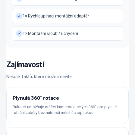
1× Rychloupínací montážní adaptér
✓
1× Montážní šroub / uchycení
✓
Zajímavosti
Několik faktů, které možná nevíte.
Plynulá 360° rotace
Rukojeť umožňuje otáčet kamerou o celých 360° pro plynulé
rotační záběry bez nutnosti měnit úchop rukou.