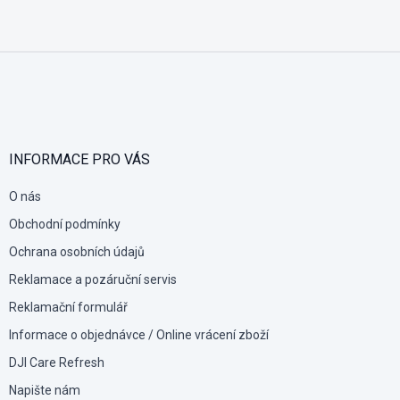
Z
á
p
a
t
í
INFORMACE PRO VÁS
O nás
Obchodní podmínky
Ochrana osobních údajů
Reklamace a pozáruční servis
Reklamační formulář
Informace o objednávce / Online vrácení zboží
DJI Care Refresh
Napište nám