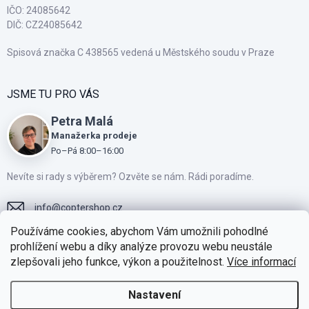
IČO: 24085642
DIČ: CZ24085642
Spisová značka C 438565 vedená u Městského soudu v Praze
JSME TU PRO VÁS
Petra Malá
Manažerka prodeje
Po–Pá 8:00–16:00
Nevíte si rady s výběrem? Ozvěte se nám. Rádi poradíme.
info
@
coptershop.cz
Používáme cookies, abychom Vám umožnili pohodlné
+420775810805
prohlížení webu a díky analýze provozu webu neustále
zlepšovali jeho funkce, výkon a použitelnost.
Více informací
Přidejte se k našim fanouškům na Facebooku
https://www.instagram.com/coptershop.cz
Nastavení