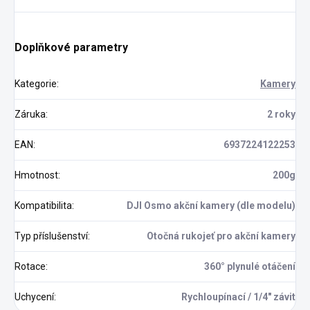
Doplňkové parametry
Kategorie
:
Kamery
Záruka
:
2 roky
EAN
:
6937224122253
Hmotnost
:
200g
Kompatibilita
:
DJI Osmo akční kamery (dle modelu)
Typ příslušenství
:
Otočná rukojeť pro akční kamery
Rotace
:
360° plynulé otáčení
Uchycení
:
Rychloupínací / 1/4" závit