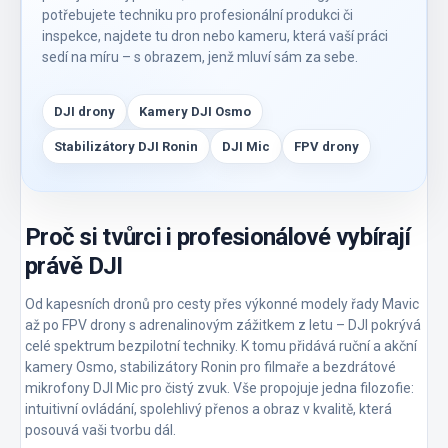
potřebujete techniku pro profesionální produkci či
inspekce, najdete tu dron nebo kameru, která vaší práci
sedí na míru – s obrazem, jenž mluví sám za sebe.
DJI drony
Kamery DJI Osmo
Stabilizátory DJI Ronin
DJI Mic
FPV drony
Proč si tvůrci i profesionálové vybírají
právě DJI
Od kapesních dronů pro cesty přes výkonné modely řady Mavic
až po FPV drony s adrenalinovým zážitkem z letu – DJI pokrývá
celé spektrum bezpilotní techniky. K tomu přidává ruční a akční
kamery Osmo, stabilizátory Ronin pro filmaře a bezdrátové
mikrofony DJI Mic pro čistý zvuk. Vše propojuje jedna filozofie:
intuitivní ovládání, spolehlivý přenos a obraz v kvalitě, která
posouvá vaši tvorbu dál.