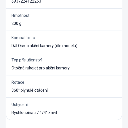
6937224122253
Hmotnost
200 g
Kompatibilita
DJI Osmo akční kamery (dle modelu)
Typ příslušenství
Otočná rukojeť pro akční kamery
Rotace
360° plynulé otáčení
Uchycení
Rychloupínací / 1/4″ závit