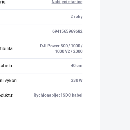
rie
:
Nabíjecí stanice
:
2 roky
6941565969682
DJI Power 500 / 1000 /
ibilita
:
1000 V2 / 2000
kabelu
:
40 cm
ní výkon
:
230 W
oduktu
:
Rychlonabíjecí SDC kabel