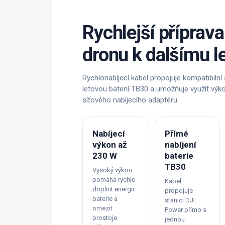
Rychlejší příprava
dronu k dalšímu l
Rychlonabíjecí kabel propojuje kompatibilní 
letovou baterií TB30 a umožňuje využít výk
síťového nabíjecího adaptéru.
Nabíjecí
Přímé
výkon až
nabíjení
230 W
baterie
TB30
Vysoký výkon
pomáhá rychle
Kabel
doplnit energii
propojuje
baterie a
stanici DJI
omezit
Power přímo s
prostoje
jednou