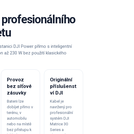
 profesionálního
etu
stanici DJI Power přímo s inteligentní
on až 230 W bez použití klasického
Provoz
Originální
bez síťové
příslušenst
zásuvky
ví DJI
Baterii lze
Kabel je
dobíjet přímo v
navržený pro
terénu, v
profesionální
automobilu
systém DJI
nebo na místě
Matrice 30
bez přístupu k
Series a