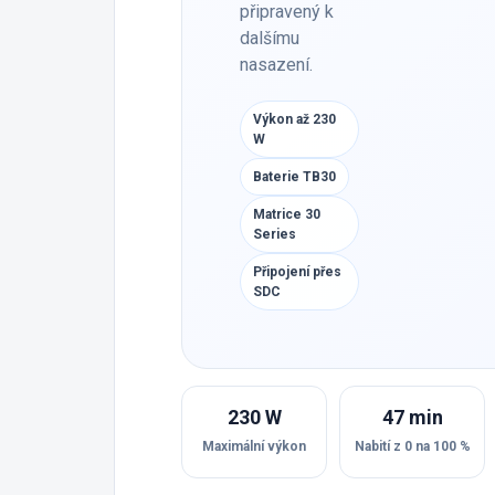
připravený k
dalšímu
nasazení.
Výkon až 230
W
Baterie TB30
Matrice 30
Series
Připojení přes
SDC
230 W
47 min
Maximální výkon
Nabití z 0 na 100 %