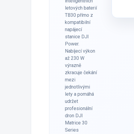
inteligentních
letových baterií
TB30 přímo z
kompatibilní
napájecí
stanice DJI
Power.
Nabíjecí výkon
až 230 W
výrazně
zkracuje čekání
mezi
jednotlivými
lety a pomáhá
udržet
profesionální
dron DJI
Matrice 30
Series