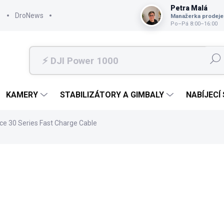
Petra Malá
DroNews
Manažerka prodeje
Po–Pá 8:00–16:00
Hleda
KAMERY
STABILIZÁTORY A GIMBALY
NABÍJECÍ
ce 30 Series Fast Charge Cable
499 Kč
412 Kč bez DPH
Měrná
SKLADEM
cena:
MŮŽEME DORUČIT DO:
10.8.2