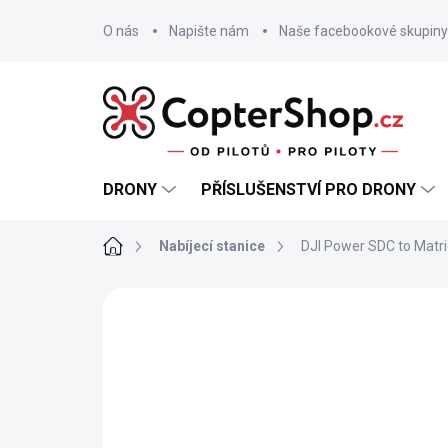
Přejít
na
O nás
Napište nám
Naše facebookové skupiny
obsah
DRONY
PŘÍSLUŠENSTVÍ PRO DRONY
Domů
Nabíjecí stanice
DJI Power SDC to Matri