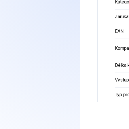
Katego
Záruka
EAN
:
Kompat
Délka 
Výstup
Typ pr